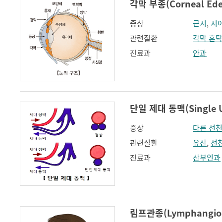
각막 부종(Corneal Ed
증상
근시
,
시
관련질환
각막 혼
진료과
안과
단일 제대 동맥(Single Um
증상
다른 선
관련질환
유산
,
선
진료과
산부인과
림프관종(Lymphangio