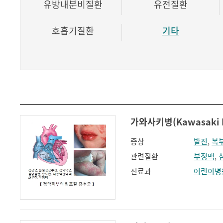
유방내분비질환
유전질환
호흡기질환
기타
가와사키병(Kawasaki D
증상
발진
,
복
관련질환
부정맥
,
진료과
어린이병