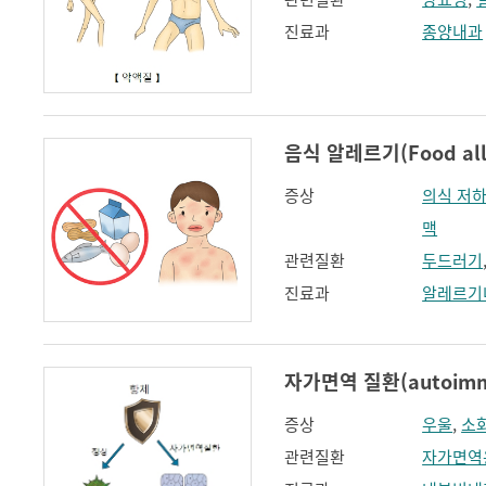
진료과
종양내과
음식 알레르기(Food all
증상
의식 저
맥
관련질환
두드러기
진료과
알레르기
자가면역 질환(autoimmu
증상
우울
,
소
관련질환
자가면역