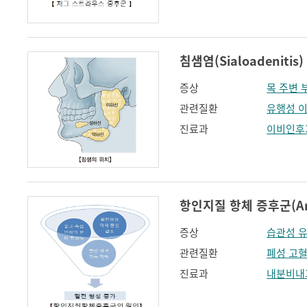
침샘염(Sialoadenitis)
증상
목 주변 
관련질환
유행성 
진료과
이비인후
항인지질 항체 증후군(Antip
증상
습관성 
관련질환
폐성 고
진료과
내분비내