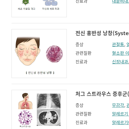
진료과
내분비내
전신 홍반성 낭창(Systemi
증상
관절통
,
관련질환
혈소판 
진료과
신장내과
처그 스트라우스 증후군(Chu
증상
무감각
,
관련질환
알레르기
진료과
알레르기