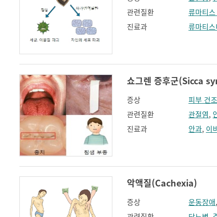
관련질환
류마티스
진료과
류마티스
쇼그렌 증후군(Sicca syn
증상
피부 건
관련질환
관절염
,
진료과
안과
,
이
악액질(Cachexia)
증상
운동장애
관련질환
당뇨병
,