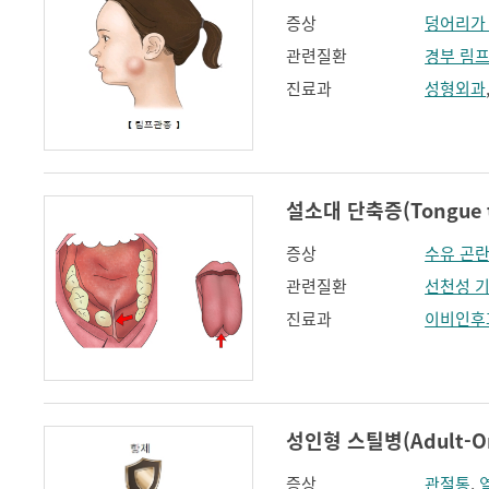
증상
덩어리가
관련질환
경부 림
진료과
성형외과
설소대 단축증(Tongue t
증상
수유 곤
관련질환
선천성 
진료과
이비인후
성인형 스틸병(Adult-Onse
증상
관절통
,