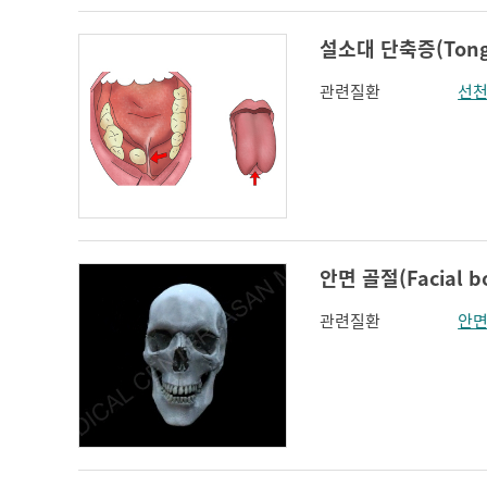
설소대 단축증(Tongu
관련질환
선천
안면 골절(Facial bo
관련질환
안면