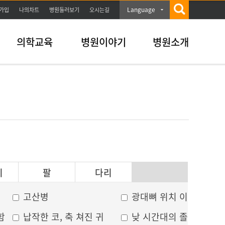
Language
가입
나의차트
병원둘러보기
오시는길
의학교육
병원이야기
병원소개
이
팔
다리
고산병
광대뼈 위치 이상
함
납작한 코, 축 쳐진 귀
낮 시간대의 졸음