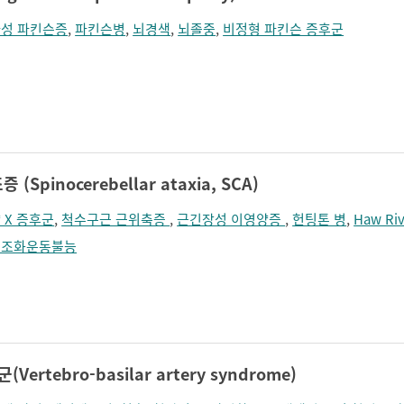
성 파킨슨증
,
파킨슨병
,
뇌경색
,
뇌졸중
,
비정형 파킨슨 증후군
pinocerebellar ataxia, SCA)
 X 증후군
,
척수구근 근위축증
,
근긴장성 이영양증
,
헌팅톤 병
,
Haw Ri
쪽조화운동불능
ertebro-basilar artery syndrome)