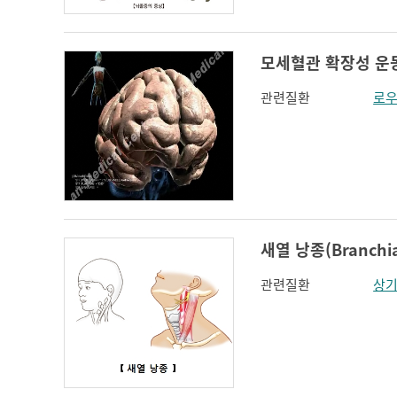
모세혈관 확장성 운동실조
관련질환
로우
새열 낭종(Branchia
관련질환
상기