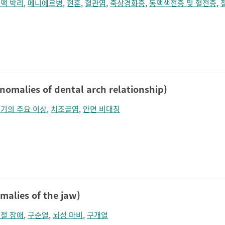
맥 박리
,
메니에르병
,
현훈
,
혈관염
,
죽상경화증
,
동맥색전증 및 혈전증
,
alies of dental arch relationship)
기의 주요 이상
,
치조골염
,
안면 비대칭
lies of the jaw)
절 장애
,
구순열
,
뇌성 마비
,
구개열