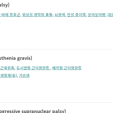
lsy)
-바레 증후군
,
외상성 경막하 출혈
,
뇌경색
,
만성 중이염
,
모야모야병
,
대
와
enia gravis)
수근육위축
,
듀시엔형 근이영양증
,
베커형 근이영양증
샘절제(술)
,
가슴샘
essive supranuclear palsy)