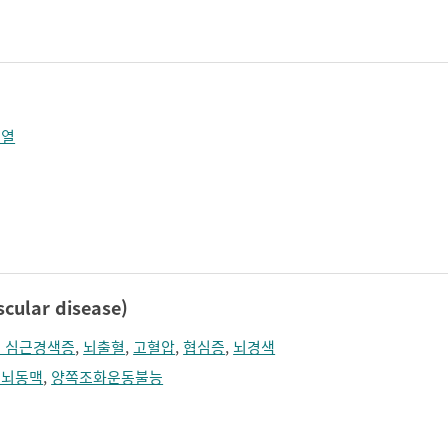
졸림
지남력 장애
콧등이 넓어짐
턱끝이 커보임
학습장애
혼돈
개열
ular disease)
 심근경색증
,
뇌출혈
,
고혈압
,
협심증
,
뇌경색
대뇌동맥
,
양쪽조화운동불능