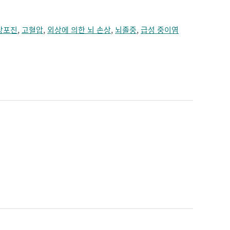
상포진
,
고혈압
,
외상에 의한 뇌 손상
,
뇌졸중
,
급성 중이염