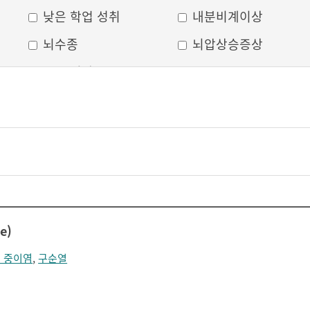
낮은 학업 성취
내분비계이상
뇌수종
뇌압상승증상
두부 외상
두통
머리모양 변형
모발 탈색
무의식
박동성 통증
비웃는 듯한 표정
삐뚤어진 눈, 코, 입
안면 변형
안면마비
어지러움
언어장애
e)
얼굴부종
얼굴에 땀이 남
 중이염
,
구순열
얼굴이 화끈거림
얼굴형태의 이상
의식 저하
이마가 넓어짐