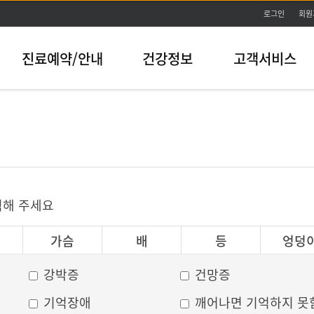
본문바로가기
로그인
회원
진료예약/안내
건강정보
고객서비스
릭해 주세요
가슴
배
등
엉덩
강박증
건망증
기억장애
깨어나면 기억하지 못