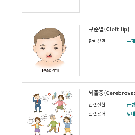
인지장애
코 옆과 입꼬리 주름
하악전돌
구순열(Cleft lip)
관련질환
구
뇌졸중(Cerebrovasc
관련질환
급성
관련용어
앞