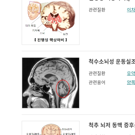
관련질환
이차
척수소뇌성 운동실조증 (S
관련질환
유약
관련용어
양
척추 뇌저 동맥 증후군(V