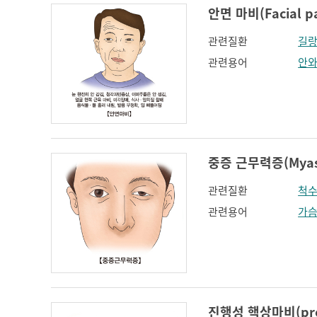
안면 마비(Facial pa
관련질환
길랑
관련용어
안
중증 근무력증(Myasth
관련질환
척
관련용어
가슴
진행성 핵상마비(progr