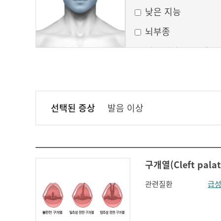
낮은 지능
뇌부종
달모양의 둥근 얼굴
만성 부비동염
무균성 뇌막염
선택된 증상
발음 이상
볼이 처짐
실행증
안면홍조
구개열(Cleft palat
얼굴모양변화
관련질환
급성
얼굴이 밋밋함
의식 변화