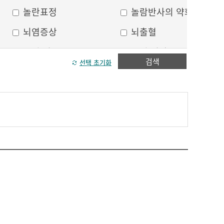
놀란표정
놀람반사의 약화
뇌염증상
뇌출혈
두피 건조
두피 열상
검색
선택 초기화
모발이 가늘어짐
모발이 거침
방향감각 상실
볼, 눈주위 움푹 꺼짐
수막자극증상
실인증
안면부 출혈
안면통
얼굴 중심선이 안맞음
얼굴 한쪽의 반점
얼굴에 털이 자람
얼굴의 나비모양 홍반
운동 실어증
원형, 타원형의 탈모
이마의 주름
이중턱