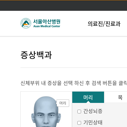
의료진/진료과
증상백과
신체부위 내 증상을 선택 하신 후 검색 버튼을 클
머리
목
그 외
간성뇌증
기민상태