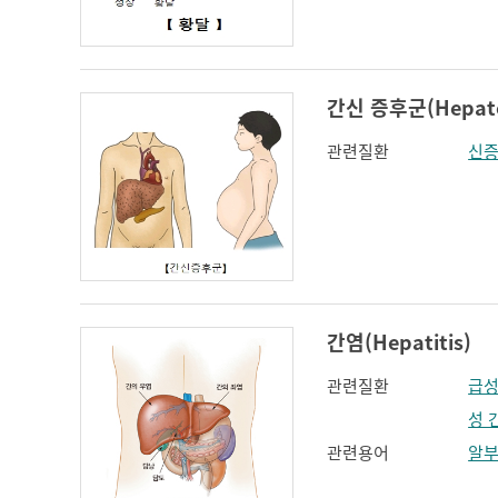
인지장애
코 옆과 입꼬리 주름
하악전돌
간신 증후군(Hepato
관련질환
신
간염(Hepatitis)
관련질환
급성
성 
관련용어
알