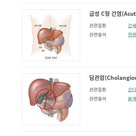
급성 C형 간염(Acute 
관련질환
간
관련용어
정
담관암(Cholangioc
관련질환
간
관련용어
쓸