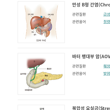
만성 B형 간염(Chroni
관련질환
급성
관련용어
정
바터 팽대부 암(AOV 
관련질환
췌
관련용어
발
복압성 요실금(Stress 