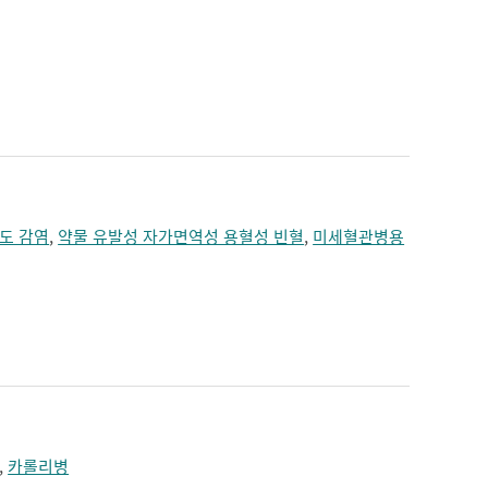
도 감염
,
약물 유발성 자가면역성 용혈성 빈혈
,
미세혈관병용
,
카롤리병