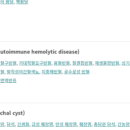
아 황달
,
핵황달
immune hemolytic disease)
적혈구빈혈
,
거대적혈모구빈혈
,
용혈빈혈
,
철결핍빈혈
,
재생불량빈혈
,
상기
빈혈
,
발작성야간혈색뇨
,
지중해빈혈
,
골수로성 빈혈
가면역반응
hal cyst)
관암
,
담석
,
간경화
,
급성 췌장염
,
만성 췌장염
,
췌장염
,
총담관 담석
,
간농양