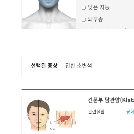
낮은 지능
뇌부종
달모양의 둥근 얼굴
만성 부비동염
무균성 뇌막염
선택된 증상
진한 소변색
볼이 처짐
실행증
안면홍조
간문부 담관암(Klatsk
얼굴모양변화
관련질환
경화
얼굴이 밋밋함
의식 변화