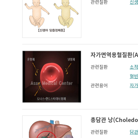
관련질환
신생
자가면역용혈질환(Auto
관련질환
소
혈
관련용어
자
총담관 낭(Choledoc
관련질환
담