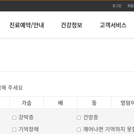
본문바로가기
로그인
회원
진료예약/안내
건강정보
고객서비스
릭해 주세요
가슴
배
등
엉덩
강박증
건망증
기억장애
깨어나면 기억하지 못