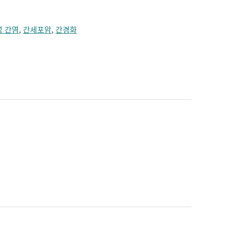
성 간염
,
간세포암
,
간경화