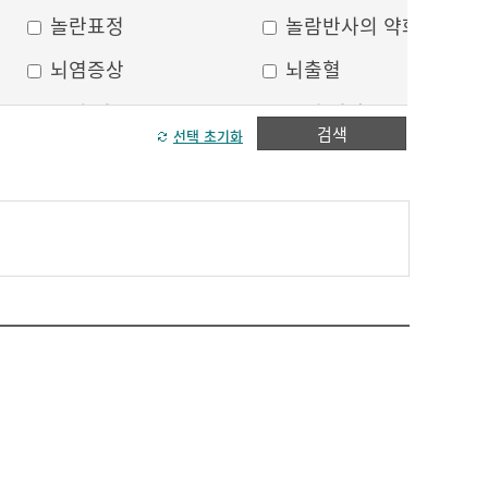
놀란표정
놀람반사의 약화
뇌염증상
뇌출혈
두피 건조
두피 열상
검색
선택 초기화
모발이 가늘어짐
모발이 거침
방향감각 상실
볼, 눈주위 움푹 꺼짐
수막자극증상
실인증
안면부 출혈
안면통
얼굴 중심선이 안맞음
얼굴 한쪽의 반점
얼굴에 털이 자람
얼굴의 나비모양 홍반
운동 실어증
원형, 타원형의 탈모
이마의 주름
이중턱