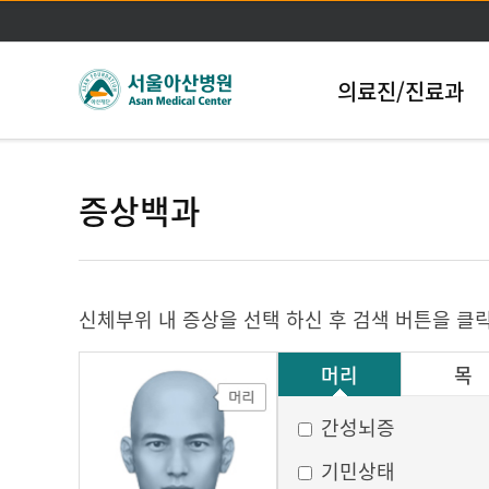
의료진/진료과
증상백과
신체부위 내 증상을 선택 하신 후 검색 버튼을 클
머리
목
그 외
간성뇌증
기민상태