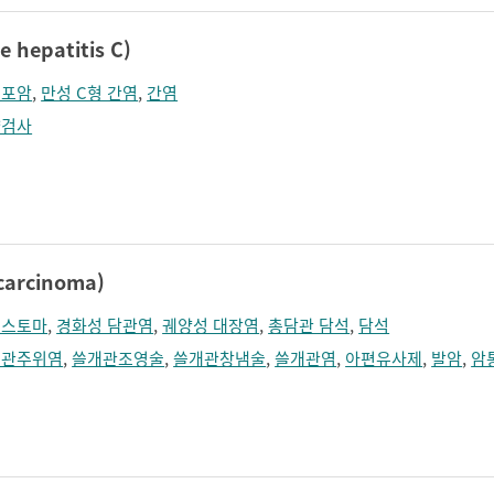
hepatitis C)
세포암
,
만성 C형 간염
,
간염
량검사
arcinoma)
디스토마
,
경화성 담관염
,
궤양성 대장염
,
총담관 담석
,
담석
개관주위염
,
쓸개관조영술
,
쓸개관창냄술
,
쓸개관염
,
아편유사제
,
발암
,
암