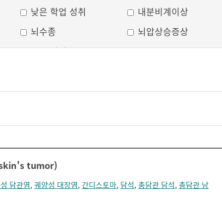
낮은 학업 성취
내분비계이상
뇌수종
뇌압상승증상
두부 외상
두통
머리모양 변형
모발 탈색
무의식
박동성 통증
비웃는 듯한 표정
삐뚤어진 눈, 코, 입
안면 변형
안면마비
어지러움
언어장애
in's tumor)
얼굴부종
얼굴에 땀이 남
성 담관염
,
궤양성 대장염
,
간디스토마
,
담석
,
총담관 담석
,
총담관 낭
얼굴이 화끈거림
얼굴형태의 이상
의식 저하
이마가 넓어짐