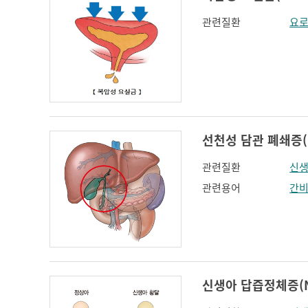
관련질환
요로
선천성 담관 폐쇄증(Cong
관련질환
신생
관련용어
간
신생아 답즙정체증(Neo