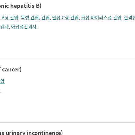
c hepatitis B)
 B형 간염
,
독성 간염
,
간염
,
만성 C형 간염
,
급성 바이러스성 간염
,
전격
량검사
,
아급성간괴사
cancer)
장암
암
urinary incontinence)