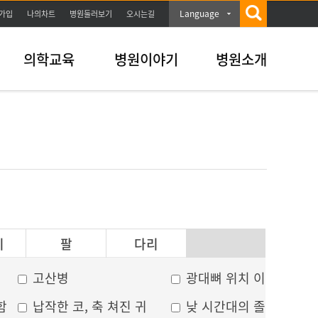
Language
가입
나의차트
병원둘러보기
오시는길
의학교육
병원이야기
병원소개
이
팔
다리
고산병
광대뼈 위치 이상
함
납작한 코, 축 쳐진 귀
낮 시간대의 졸음