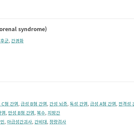
졸림
지남력 장애
콧등이 넓어짐
턱끝이 커보임
학습장애
혼돈
renal syndrome)
증후군
,
간경화
 C형 간염
,
급성 B형 간염
,
간성 뇌증
,
독성 간염
,
급성 A형 간염
,
전격성 
간염
,
만성 B형 간염
,
복수
,
지방간
부민
,
아급성간괴사
,
간비대
,
정량검사