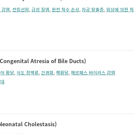
 감염
,
전립선암
,
급성 질염
,
완전 척수 손상
,
자궁 탈출증
,
외상에 의한 척
enital Atresia of Bile Ducts)
아 황달
,
식도 정맥류
,
간경화
,
핵황달
,
헤르페스 바이러스 감염
비대
natal Cholestasis)