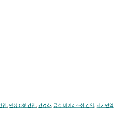
짓누르는 느낌
치매
턱의 통증
편두통
혼수
간염
,
만성 C형 간염
,
간경화
,
급성 바이러스성 간염
,
자가면역