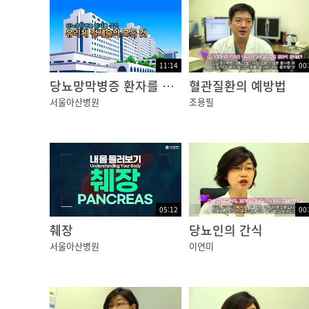
11:14
00
당뇨망막병증 환자를 위한 유리체 절제술의 모든 것
혈관질환의 예방법
서울아산병원
조용필
05:12
00
췌장
당뇨인의 간식
서울아산병원
이연미