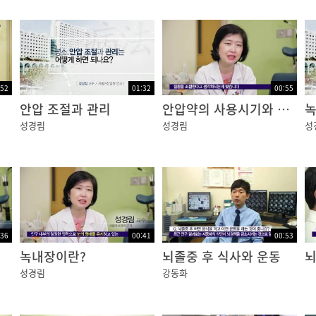
:52
01:32
00:55
안압 조절과 관리
안압약의 사용시기와 부작용
녹
성경림
성경림
성
:36
00:41
00:53
녹내장이란?
뇌졸중 후 식사와 운동
뇌
성경림
강동화