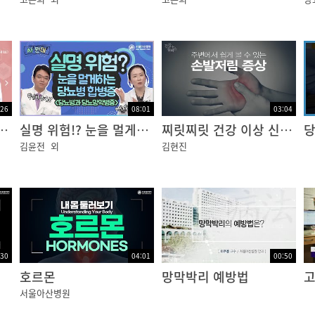
:26
08:01
03:04
성 합병증 [건강플러스]
실명 위험!? 눈을 멀게하는 당뇨병 합병증, 당뇨망막병증
찌릿찌릿 건강 이상 신호, 손발 저림 [건강플러스]
김윤전
외
김현진
:30
04:01
00:50
호르몬
망막박리 예방법
서울아산병원