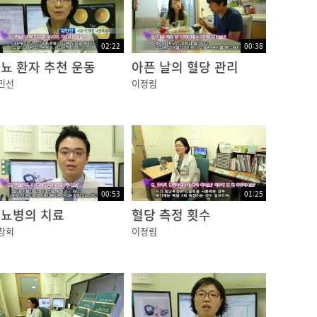
02:22
00:38
뇨 환자 추천 운동
아픈 날의 혈당 관리
민선
이정림
00:53
01:25
뇨병의 치료
혈당 측정 횟수
창희
이정림