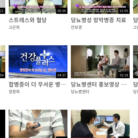
:11
00:36
01:05
스트레스와 혈당
당뇨병성 망막병증 치료
당
고은희
안보경
고
:54
04:37
02:18
합병증이 더 무서운 병, 당뇨병
당뇨병센터 홍보영상 국문
정창희
당뇨병센터
당