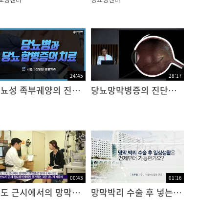
24:45
28:17
당뇨성 족부궤양의 진단과 치료
당뇨망막병증의 진단과 치료
00:43
01:16
고도 근시에서의 망막박리 발생률
망막박리 수술 후 넣는 공기, 가스, 기름의 차이점