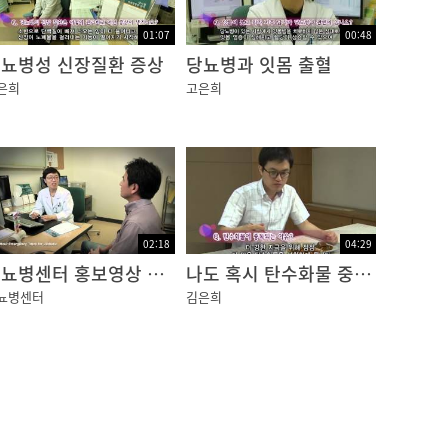
01:07
00:48
뇨병성 신장질환 증상
당뇨병과 잇몸 출혈
은희
고은희
02:18
04:29
당뇨병센터 홍보영상 영문
나도 혹시 탄수화물 중독?
뇨병센터
김은희