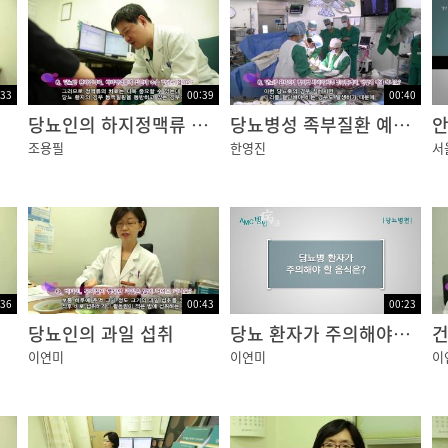
:33
00:39
00:40
당뇨인의 하지정맥류 수술
당뇨병성 족부질환 예방법
조용필
한영진
서
:36
00:43
00:23
당뇨인의 과일 섭취
당뇨 환자가 주의해야할 음식
건
이연미
이연미
이