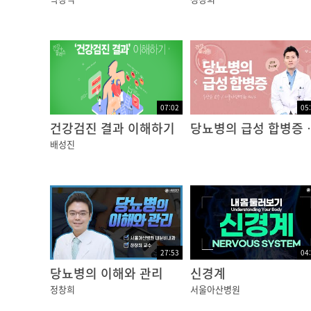
07:02
05
건강검진 결과 이해하기
당뇨병의 급
배성진
27:53
04
당뇨병의 이해와 관리
신경계
정창희
서울아산병원