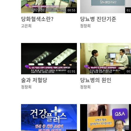
00:55
01
당화혈색소란?
당뇨병 진단기준
고은희
정창희
01:01
00
술과 저혈당
당뇨병의 원인
정창희
정창희