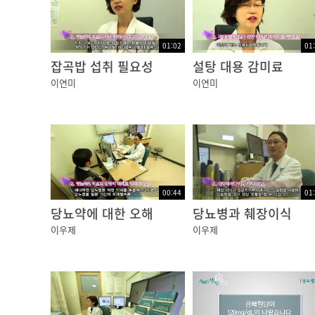
01:02
01
잡곡밥 섭취 필요성
설탕 대용 감미료
이연미
이연미
00:44
01
당뇨약에 대한 오해
당뇨병과 췌장이식
이우제
이우제