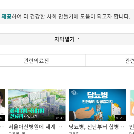
 제공
하여 더 건강한 사회 만들기에 도움이 되고자 합니다.
자막열기
수 있는 방법은?
관련의료진
관
혈액검사 하는 날 본인의 혈당측정기를 병원에 가지고 와서
혈당을 측정하고 수첩에 기록해둡니다.
 시행한 정맥 혈액검사 결과와 본인의 혈당측정기 결과를 비
5% 이내 차이를 보이면 혈당측정기가 비교적 정확하다고 할 
:49
03:47
07:50
의 살인자 당뇨병? 초기증상은 어떤 것들이 있을까?
서울아산병원에 세계 3위, 국내 1위 진료과가 있다?! ㅣ 뉴스위크 2024 임상분야별 세계 최고 병원
당뇨병, 진단부터 합병증까지
인
고은희
외
고은희
당