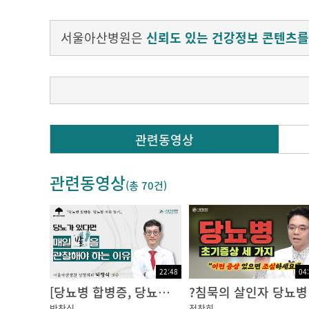
서울아산병원은
신뢰도 있는 건강정보 콘텐츠를
Q. 집에서 사용하는 혈당측정기가 정확한지 알 
관련동영상
자가 혈당측정기의 정확성을 확인하기 위해서는 
관련동영상
나 직후에 그 자리에서 본인의 혈당측정기로 
(총
70건
)
그리고 혈액검사 결과를 확인하는 날 병원에서
병원 검사와 본인 혈당측정기 검사 결과가 ±1
혈당측정기를 점검해 볼 필요가 있습니다.
22:48
04
이정림 전문간호사 / 서울아산병원 당뇨병센터
[당뇨병 합병증, 당뇨발] 당뇨가 있다면 매일 발을 관찰해야 하는 이유: 성형외과 박창식 교수ㅣ동아아산건강강좌
?침묵
박창식
정창희