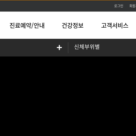
본문바로가기
로그인
회원
진료예약/안내
건강정보
고객서비스
신체부위별