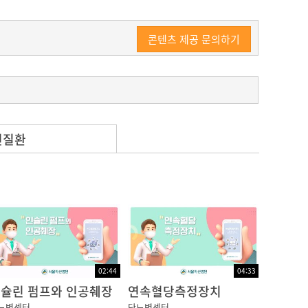
콘텐츠 제공 문의하기
련질환
 공복 혈액검사, 식후 2시간 채혈하기 직전이
교해봅니다.
수 있으며 그 이상의 차이를 보일 때는 본인의
02:44
04:33
슐린 펌프와 인공췌장
연속혈당측정장치
뇨병센터
당뇨병센터