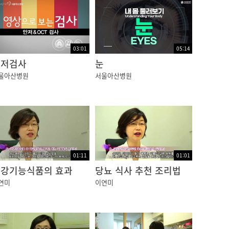
03:01
05:14
안저검사
눈
울아산병원
서울아산병원
01:11
01:01
강기능식품의 효과
당뇨 식사 추천 조리법
연미
이연미