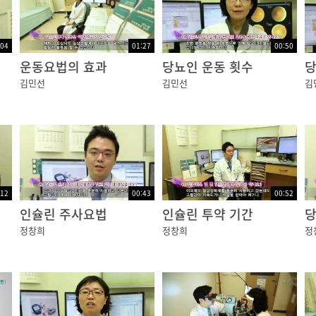
:04
01:27
00:50
운동요법의 효과
당뇨인 운동 횟수
당
김민선
김민선
김
:12
00:43
00:52
인슐린 주사요법
인슐린 투약 기간
당
정창희
정창희
정