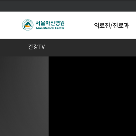
의료진/진료과
건강TV