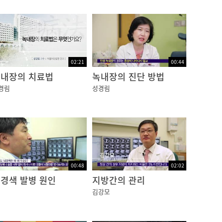
02:21
00:44
내장의 치료법
녹내장의 진단 방법
경림
성경림
00:48
02:02
경색 발병 원인
지방간의 관리
김강모