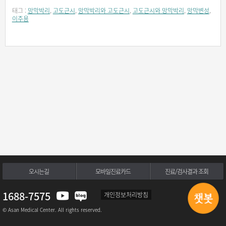
태그 :
망막박리
,
고도근시
,
망막박리와 고도근시
,
고도근시와 망막박리
,
망막변성
,
이주용
오시는길
모바일진료카드
진료/검사결과 조회
1688-7575
개인정보처리방침
© Asan Medical Center. All rights reserved.