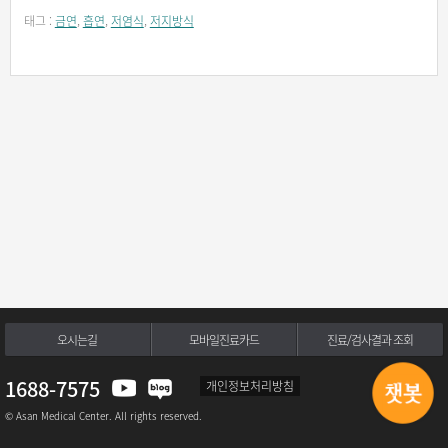
태그 :
금연
,
흡연
,
저염식
,
저지방식
오시는길
모바일진료카드
진료/검사결과 조회
1688-7575
개인정보처리방침
© Asan Medical Center. All rights reserved.