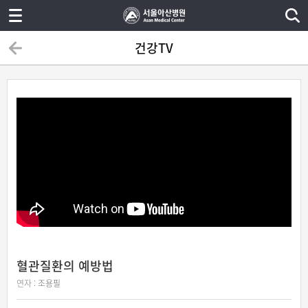
건강TV
혈관질환의 예방법
연자 :
조용필