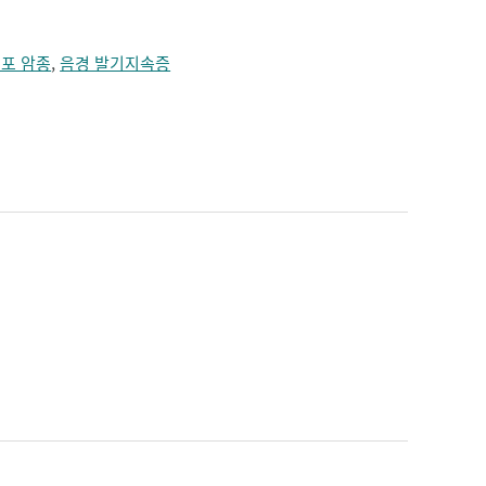
포 암종
,
음경 발기지속증