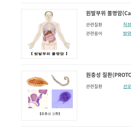
원발부위 불명암(Cance
관련질환
직
관련용어
발
원충성 질환(PROTOZ
관련질환
선