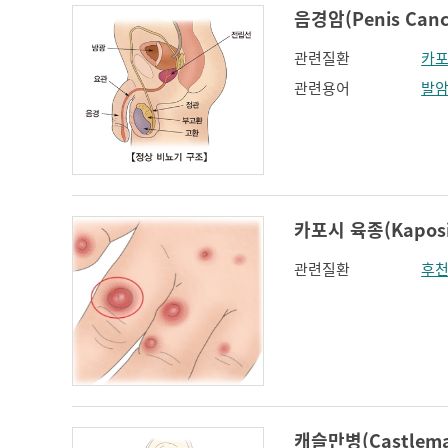
음경암(Penis Canc
관련질환
카포
관련용어
발
카포시 육종(Kaposi'
관련질환
후천
캐슬만병(Castleman