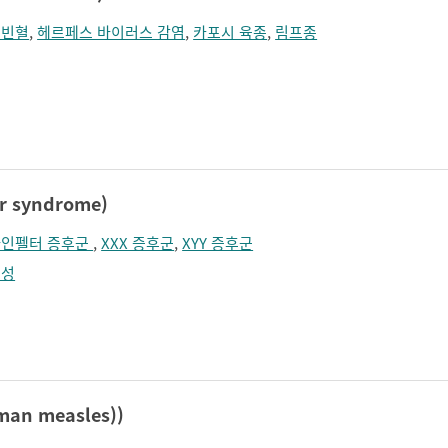
혈빈혈
,
헤르페스 바이러스 감염
,
카포시 육종
,
림프종
 syndrome)
인펠터 증후군
,
XXX 증후군
,
XYY 증후군
형성
man measles))