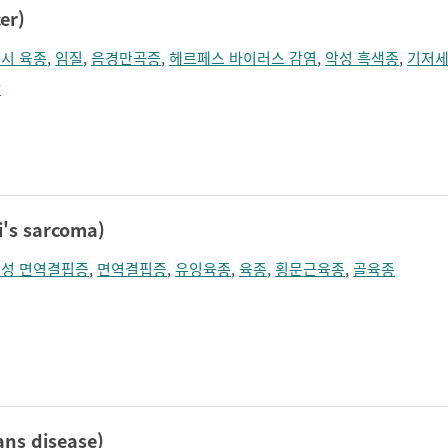
er)
시 육종
,
임질
,
음경만곡증
,
헤르페스 바이러스 감염
,
악성 흑색종
,
기저세
암
s sarcoma)
성 면역결핍증
,
면역결핍증
,
유잉육종
,
육종
,
횡문근육종
,
골육종
s disease)