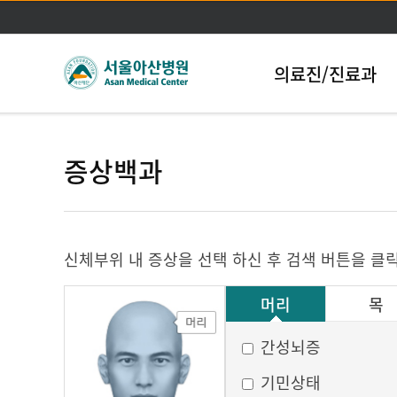
의료진/진료과
증상백과
신체부위 내 증상을 선택 하신 후 검색 버튼을 클
머리
목
그 외
간성뇌증
기민상태