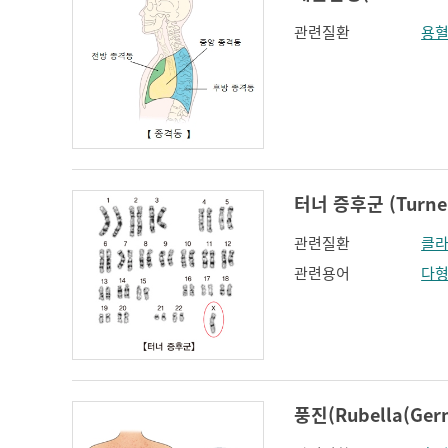
관련질환
용
터너 증후군 (Turner
관련질환
클라
관련용어
다
풍진(Rubella(Ger