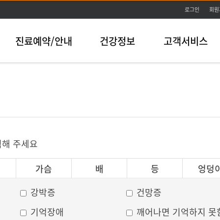
본문바로가기
로그인
회원
진료예약/안내
건강정보
고객서비스
릭해 주세요
가슴
배
등
엉덩
강박증
건망증
기억장애
깨어나면 기억하지 못