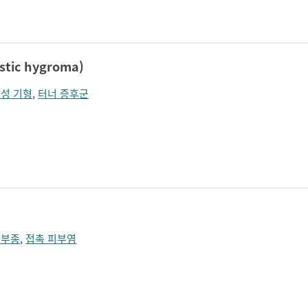
졸림
지남력 장애
콧등이 넓어짐
턱끝이 커보임
학습장애
혼돈
ic hygroma)
성 기형
,
터너 증후군
관부종
,
접촉 피부염