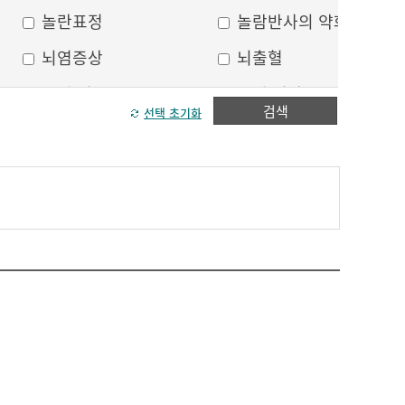
놀란표정
놀람반사의 약화
뇌염증상
뇌출혈
두피 건조
두피 열상
검색
선택 초기화
모발이 가늘어짐
모발이 거침
방향감각 상실
볼, 눈주위 움푹 꺼짐
수막자극증상
실인증
안면부 출혈
안면통
얼굴 중심선이 안맞음
얼굴 한쪽의 반점
얼굴에 털이 자람
얼굴의 나비모양 홍반
운동 실어증
원형, 타원형의 탈모
이마의 주름
이중턱