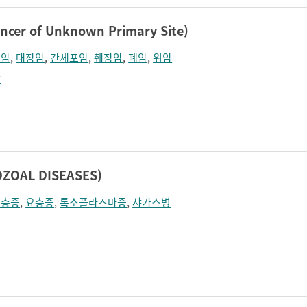
r of Unknown Primary Site)
장암
,
대장암
,
간세포암
,
췌장암
,
폐암
,
위암
암
OAL DISEASES)
모충증
,
요충증
,
톡소플라즈마증
,
샤가스병