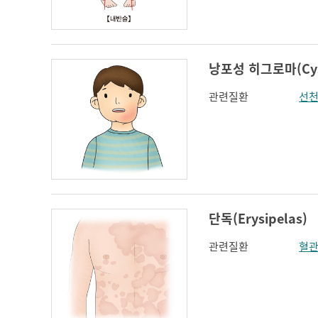
인지장애
코 옆과 입꼬리 주름
하악전돌
낭포성 히그로마(Cyst
관련질환
선천
단독(Erysipelas)
관련질환
혈