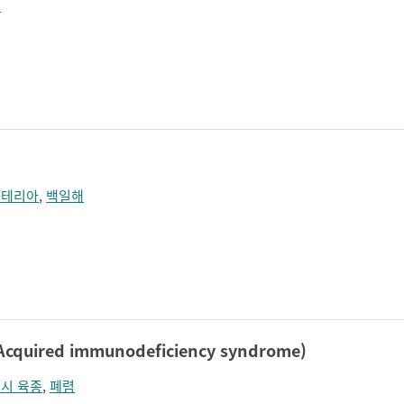
역
프테리아
,
백일해
ired immunodeficiency syndrome)
시 육종
,
폐렴