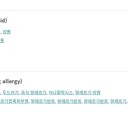
id)
독
,
성병
래톳
llergy)
식
,
두드러기
,
음식 알레르기
,
아나필락시스
,
알레르기 비염
레르기접촉피부염
,
알레르기반응
,
알레르기반응
,
알레르기반응
,
알레르기
,