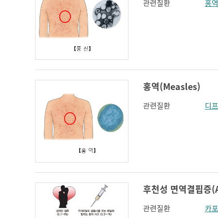
관련질환
홍
홍역(Measles)
관련질환
디
후천성 면역결핍증(Acqu
관련질환
카포