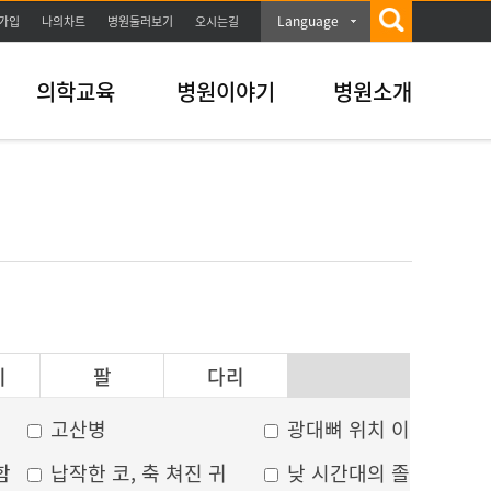
Language
가입
나의차트
병원둘러보기
오시는길
의학교육
병원이야기
병원소개
이
팔
다리
고산병
광대뼈 위치 이상
함
납작한 코, 축 쳐진 귀
낮 시간대의 졸음