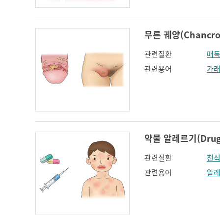
무른 궤양(Chancro
관련질환
매
관련용어
가
약물 알레르기(Drug a
관련질환
천
관련용어
알