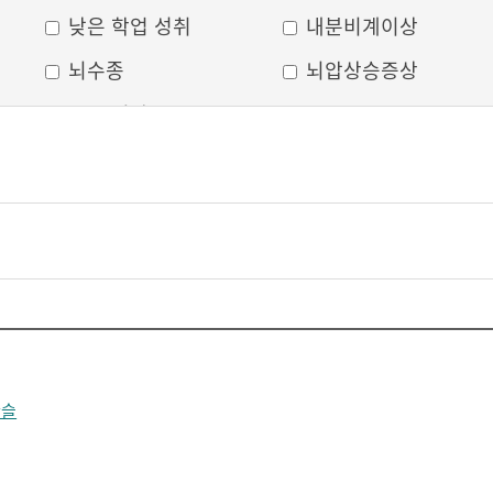
낮은 학업 성취
내분비계이상
뇌수종
뇌압상승증상
두부 외상
두통
머리모양 변형
모발 탈색
무의식
박동성 통증
비웃는 듯한 표정
삐뚤어진 눈, 코, 입
안면 변형
안면마비
어지러움
언어장애
얼굴부종
얼굴에 땀이 남
반슬
얼굴이 화끈거림
얼굴형태의 이상
의식 저하
이마가 넓어짐