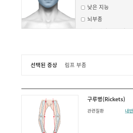
낮은 지능
뇌부종
달모양의 둥근 얼굴
만성 부비동염
무균성 뇌막염
선택된 증상
림프 부종
볼이 처짐
실행증
안면홍조
구루병(Rickets)
얼굴모양변화
관련질환
내
얼굴이 밋밋함
의식 변화