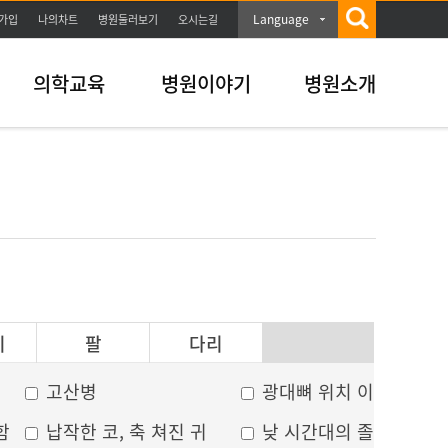
Language
가입
나의차트
병원둘러보기
오시는길
의학교육
병원이야기
병원소개
이
팔
다리
고산병
광대뼈 위치 이상
함
납작한 코, 축 쳐진 귀
낮 시간대의 졸음