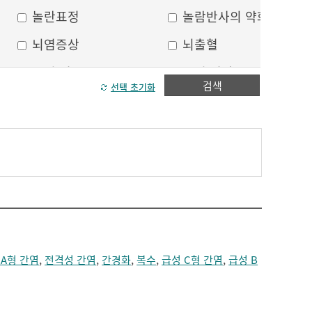
놀란표정
놀람반사의 약화
뇌염증상
뇌출혈
두피 건조
두피 열상
검색
선택 초기화
모발이 가늘어짐
모발이 거침
방향감각 상실
볼, 눈주위 움푹 꺼짐
수막자극증상
실인증
안면부 출혈
안면통
얼굴 중심선이 안맞음
얼굴 한쪽의 반점
얼굴에 털이 자람
얼굴의 나비모양 홍반
 A형 간염
,
전격성 간염
,
간경화
,
복수
,
급성 C형 간염
,
급성 B
운동 실어증
원형, 타원형의 탈모
이마의 주름
이중턱