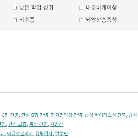
낮은 학업 성취
내분비계이상
뇌수종
뇌압상승증상
두부 외상
두통
머리모양 변형
모발 탈색
무의식
박동성 통증
비웃는 듯한 표정
삐뚤어진 눈, 코, 입
안면 변형
안면마비
어지러움
언어장애
얼굴부종
얼굴에 땀이 남
 C형 간염
,
만성 B형 간염
,
자가면역성 간염
,
급성 바이러스성 간염
,
급성
얼굴이 화끈거림
얼굴형태의 이상
간염
,
간성 뇌증
,
독성 간염
,
지방간
의식 저하
이마가 넓어짐
비대
,
아급성간괴사
,
정량검사
,
알부민