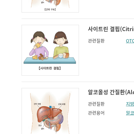
인지장애
코 옆과 입꼬리 주름
하악전돌
사이트린 결핍(Citrin 
관련질환
OT
알코올성 간질환(Alcoho
관련질환
지
관련용어
알