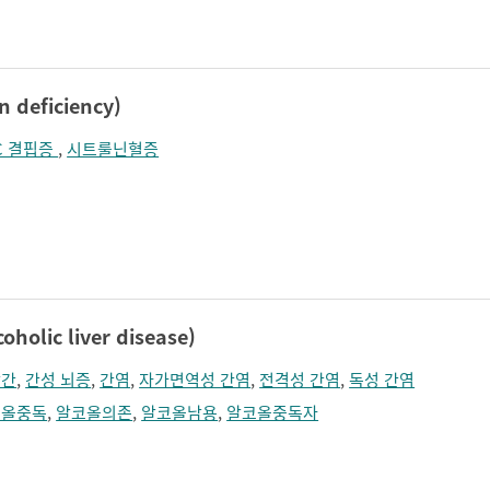
졸림
지남력 장애
콧등이 넓어짐
턱끝이 커보임
학습장애
혼돈
deficiency)
C 결핍증
,
시트룰닌혈증
lic liver disease)
방간
,
간성 뇌증
,
간염
,
자가면역성 간염
,
전격성 간염
,
독성 간염
코올중독
,
알코올의존
,
알코올남용
,
알코올중독자