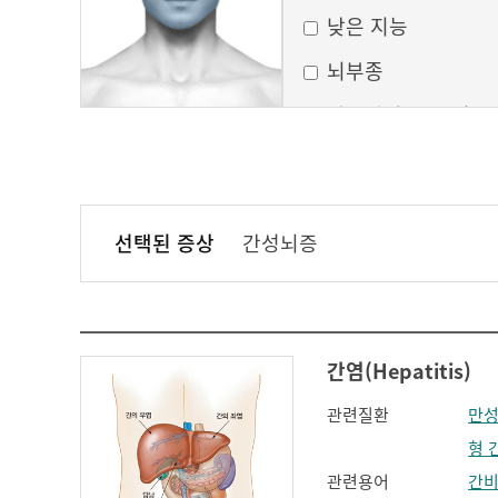
낮은 지능
뇌부종
달모양의 둥근 얼굴
만성 부비동염
무균성 뇌막염
선택된 증상
간성뇌증
볼이 처짐
실행증
안면홍조
간염(Hepatitis)
얼굴모양변화
관련질환
만성
얼굴이 밋밋함
형 
의식 변화
관련용어
간