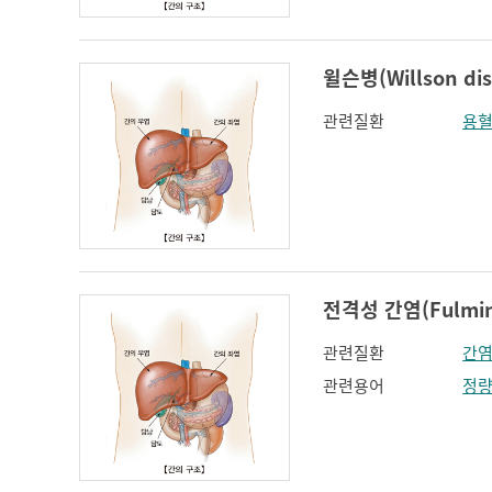
윌슨병(Willson dis
관련질환
용
전격성 간염(Fulminan
관련질환
간
관련용어
정