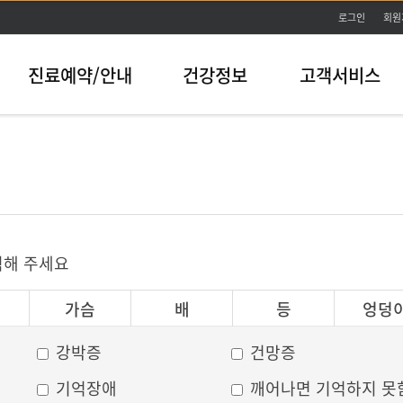
본문바로가기
로그인
회원
진료예약/안내
건강정보
고객서비스
릭해 주세요
가슴
배
등
엉덩
강박증
건망증
기억장애
깨어나면 기억하지 못