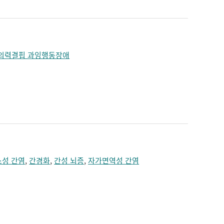
의력결핍 과잉행동장애
스성 간염
,
간경화
,
간성 뇌증
,
자가면역성 간염