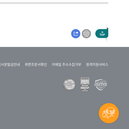
록사본발급안내
위변조문서확인
이메일 주소수집거부
원격지원서비스