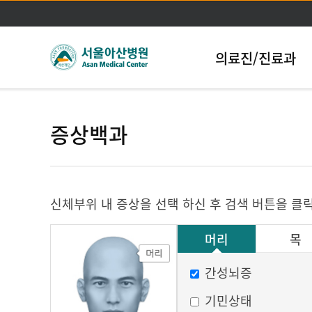
의료진/진료과
증상백과
신체부위 내 증상을 선택 하신 후 검색 버튼을 클
머리
목
그 외
간성뇌증
기민상태