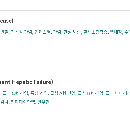
ease)
혈빈혈
,
전격성 간염
,
멘케스병
,
간염
,
간성 뇌증
,
혈색소침착증
,
백내장
,
주
t Hepatic Failure)
염
,
급성 C형 간염
,
독성 간염
,
급성 A형 간염
,
급성 B형 간염
,
급성 바이러
량검사
,
알파태아단백
,
알부민