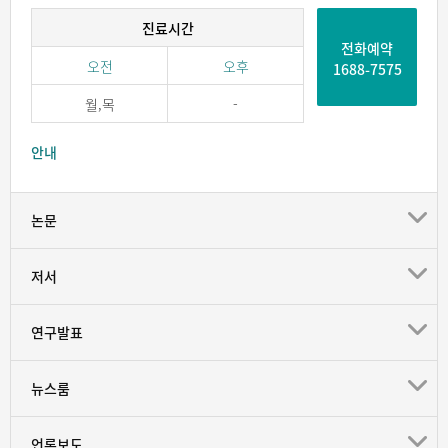
진료시간
전화예약
오전
오후
1688-7575
월,목
-
안내
논문
저서
연구발표
뉴스룸
언론보도