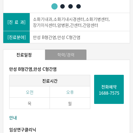
소화기내과,소화기내시경센터,소화기병센터,
[진 료 과]
장기이식센터,암병원,간센터,간암센터
[진료분야]
만성 B형간염,만성 C형간염
진료일정
학력/경력
만성 B형간염,만성 C형간염
진료시간
전화예약
오전
오후
1688-7575
목
월
안내
임상연구클리닉