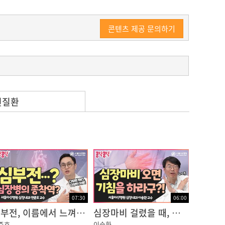
콘텐츠 제공 문의하기
련질환
07:30
06:00
심부전, 이름에서 느껴지는 것과 달리 무서운 질환!
심장마비 걸렸을 때, 기침하면 살 수 있다구?!? NO!!
준호
이승환