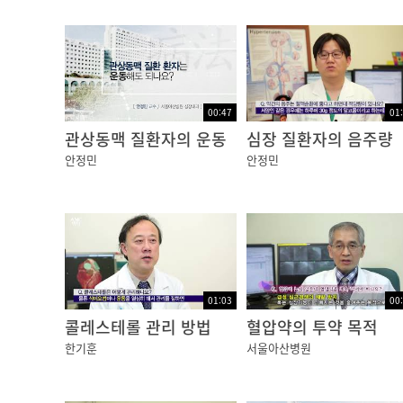
관상동맥은 크게 오른쪽에 기시하는 우관상동맥
하행지, 좌휘돌이지 두 개로 나뉘게 되므로 크
00:47
01
관상동맥 질환자의 운동
심장 질환자의 음주량
안정민
안정민
02:26
이런 관상동맥에 문제가 생길 수 있습니다. 고기
이게 됩니다. 이것들이 점점 커지면서 혈관내경
01:03
00
콜레스테롤 관리 방법
혈압약의 투약 목적
한기훈
서울아산병원
02:53