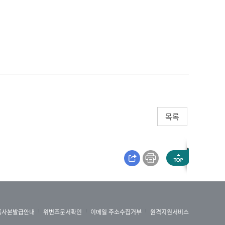
를 반드시 필요로 하고, 협심증이 심하거나 심근
목록
인 차이가 있기 때문에 문진으로 추정이 가능하
하게 찍다보니 CT로도 발견되기도 합니다. 그리
다.
록사본발급안내
위변조문서확인
이메일 주소수집거부
원격지원서비스