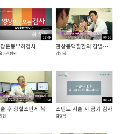
맥이 실제 생명선 역할을 하게 되며 이는 좌전
03:49
00:36
심장운동부하검사
관상동맥질환의 감별진단
울아산병원
김영학
면 혈중 내 콜레스테롤이 침착되어 혈관 벽에 쌓
00:50
00:24
시술 후 항혈소판제 복용 기간
스텐트 시술 시 금기 검사
철현
김영학