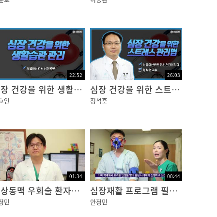
가지 혈관들이 있는데, 심장혈관질환이라는 것
뿜어져 나오는 파이프역할을 하는 대동맥에서 발
가 발생되고, 이 문제가 발생했을 때 호소하는
22:52
26:03
심장 건강을 위한 생활습관 관리
심장 건강을 위한 스트레스 관리법
효인
정석훈
하는 혈관이 관상동맥입니다. 이 혈관의 이름이
를 뒤집어보면 사람의 심장을 먹여 살리는 혈관의
01:34
00:44
이름 중에 코로나라고 있는데요. 관상동맥을
관상동맥 우회술 환자의 일상생활
심장재활 프로그램 필요성
정민
안정민