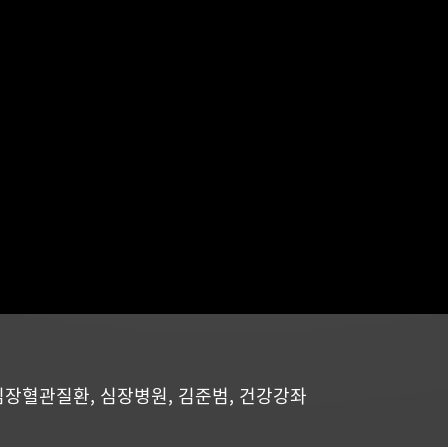
심장혈관질환
,
심장병원
,
김준범
,
건강강좌