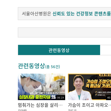
서울아산병원은
신뢰도 있는 건강정보 콘텐츠를
관련동영상
00:00
관련동영상
(총
56건
)
제가 말씀드릴 강의의 제목은 심장혈관 질환의
06:19
40
멈춰가는 심장을 살리기 위해, 매일 치열한 사투를 벌이다 [심장내과 중환자실(CCU) 전담의사 편 - 하루;병원에 사는 사람들]
가슴이 조이고 아파오는 협심증과 심근경색증,
00:11
김아람
강도윤