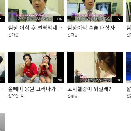
:55
01:02
00:58
이 가슴통증입니다. 가슴통증의 특징적인 부위는 명치 주변
심장 이식 후 면역억제제 복용기간
심장이식 수술 대상자
심
 안 되는 경우도 있습니다. 이것이 심하면 통증이 목이나 왼
김재중
김재중
김
 수 있습니다. 특징적으로 몇 분 정도 지속되고 휴식하면 
:15
05:01
06:03
심혈관 환자가 급증하는 이유?
올빼미 응원 그러다가 큰일나요~
고지혈증이 뭐길래?
잘
심장자체가 피가 가지 않아 손상되기는 하지만 아직 심장조직
정유삼
외
김홍규
김
요. 이 중에서 증상이 심한 것을 불안정형 협심증이라고 하고
해도 죽은 부분은 다시 살릴 수 없습니다. 굉장히 심하게 
 누적되어 심장기능이 떨어지는 것을 이야기하고, 이때는 통