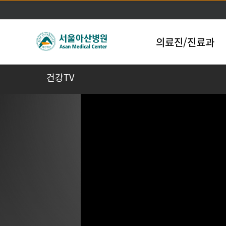
의료진/진료과
건강TV