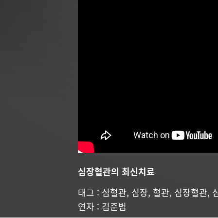
심장혈관의 최신치료
태그 :
심혈관
,
심장
,
혈관
,
심장혈관
,
연자 :
김준범