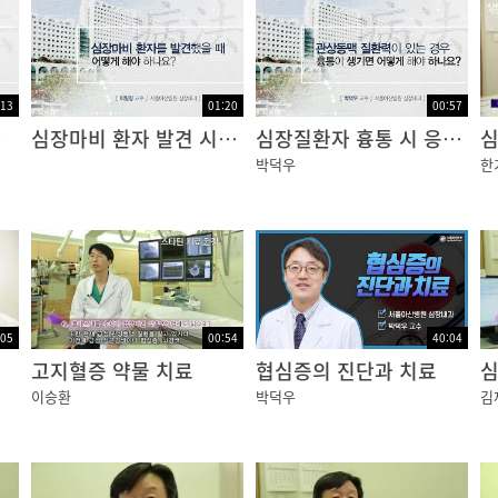
직 완벽하게 밝혀진 것은 아니지만 어떤 상황에서 동맥경화증
 때문에 노화 자체도 동맥경화증을 유발하기도 합니다. 그리
자입니다.
:13
01:20
00:57
차이
심장마비 환자 발견 시 대처
심장질환자 흉통 시 응급조치
심
박덕우
한
당부위가 혈류공급을 충분히 받지 못해 손상 받게 됩니다. 
지 진단명이 들어가 있습니다. 안전형 협심증, 불안정형 협심
:05
00:54
40:04
고지혈증 약물 치료
협심증의 진단과 치료
심
이승환
박덕우
김