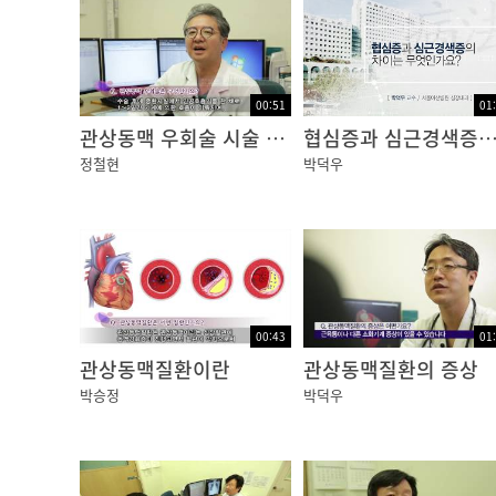
이런 동맥경화증은 왜 생길까요? 원인결과가 아
표적으로 당뇨, 고혈압이 있고, 고령화시대이기
등이 대표적으로 알려진 동맥경화증의 위험인
00:51
01
관상동맥 우회술 시술 방법
협심증과 심근경색증의 
정철현
박덕우
03:30
이런 동맥경화증이 심장혈관에 나타나게 되면 해
환이라 부릅니다. 허혈성 심장질환에는 여러 가
00:43
01
지는 허혈성 심부전이 있습니다.
관상동맥질환이란
관상동맥질환의 증상
박승정
박덕우