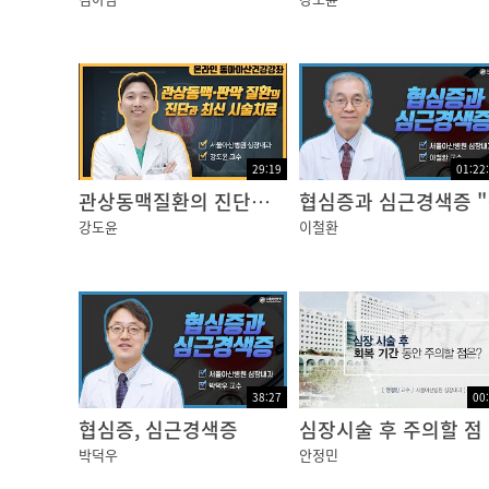
강의 질환은 심장혈관질환인데요. 실제 해부학
을 통해 제가 말씀드리고자 하는 것은 주로 성
생하는 질환에 대해서입니다. 실제 성인혈관에서
증상이 굉장히 비슷해서 함께 말씀드리도록 하
29:19
01:22
관상동맥질환의 진단과 최신치료
협심증
강도윤
이철환
01:05
심장도 먹고 살아야하는 인체 조직이므로, 혈관
왜 관상동맥일까요? 제가 학생 때 궁금해서 한
38:27
00
모양과 비슷합니다. 그래서 임금님 관 모양과 
협심증, 심근경색증
심장시술 후 주의할 점
coronary artery라고 영어로 말하는데, 이
박덕우
안정민