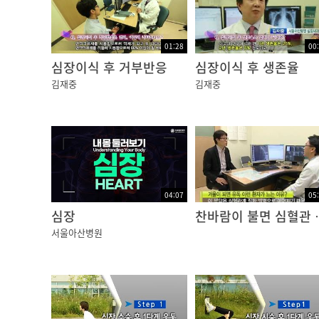
04:01
01:28
00
허혈성 심장병이 발생하게 되면 특징적인 증상
심장이식 후 거부반응
심장이식 후 생존율
아프게 되고, 경우에 따라서는 체한 것과 구분이
김재중
김재중
동반증상으로는 식은땀이 나고, 호흡곤란이 있을
04:48
04:07
05
심장
찬바람이 불면 
허혈성 심장질환 중에 협심증이라고 하는 것은 
서울아산병원
우 혈류를 개통하면 심장이 다시 살 수 있는데
경색증이라고 합니다. 이런 경우 혈류를 재개통
심부전은 조그만 혈관들이 오랜 기간 막힌 것이
다.