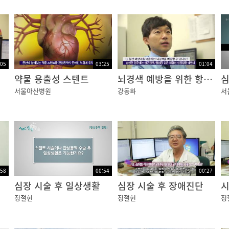
과 왼쪽에서 기시하는 좌주관상동맥이 있습니다. 좌주관상동
게 세 개의 혈관으로 이루어지게 됩니다.
:05
03:25
01:04
약물 용출성 스텐트
뇌경색 예방을 위한 항혈전제 복용
서울아산병원
강동화
서
, 트랜스 지방, 가공식품 등을 많이 먹고 운동도 하지 않으
을 좁게 만드는데 이를 동맥경화증이라고 합니다.
:58
00:54
00:27
심장 시술 후 일상생활
심장 시술 후 장애진단
정철현
정철현
정