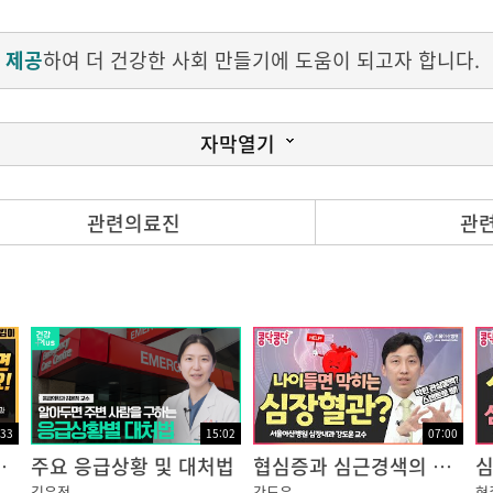
 제공
하여 더 건강한 사회 만들기에 도움이 되고자 합니다.
자막열기
관련의료진
관
 최신치료입니다.
:33
15:02
07:00
 꼭 병원을 찾으셔야 합니다!
주요 응급상황 및 대처법
협심증과 심근경색의 원인, 관상동맥 질환! 스텐트 시술로...?
김윤정
강도윤
현