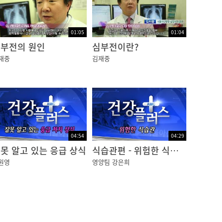
01:05
01:04
이고, 욱신거리게 아프거나 쥐어짜듯이 극심하게
부전의 원인
심부전이란?
쪽 팔, 오른쪽 팔로 방사되는 경우가 있습니다.
재중
김재중
나아지는 경향이 있습니다.
04:54
04:29
못 알고 있는 응급 상식
식습관편 - 위험한 식습관
 자체가 죽지 않은 것을 이야기합니다. 이 경
원영
영양팀 강은희
, 심장혈관이 꽉 막혀 일정부분이 괴사되면 심근
발생하면 발생즉시 돌연사하기도 합니다. 허혈성
증보다는 숨이 차는 증상을 주로 호소하게 됩니