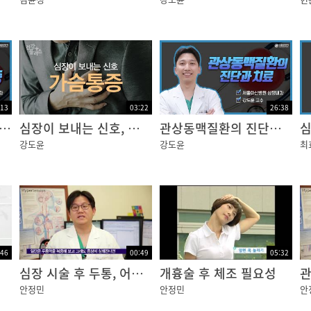
에서는 심장혈관이라는 용어는 없습니다. 심장을 보면 여러 
인에서 문제가 되는 부위인 관상동맥과 심장에서부터 피가 
 문제가 생긴다고 하면 거의 99%에서 이 두 부분에서 문제
겠습니다.
:13
03:22
26:38
과 심근경색증 "조근조근 우리들의 핏줄 이야기"
심장이 보내는 신호, 가슴통증 [건강플러스]
관상동맥질환의 진단과 치료
강도윤
강도윤
최
이 분포하여 혈액공급을 받아야 합니다. 이 혈액공급을 담당
번 찾아보았는데요. 임금님 관 모양이 이렇게 생겼는데, 이
:46
00:49
05:32
비슷하다고 해서 관상동맥이라고 불린다고 하는데요. 맥주 
심장 시술 후 두통, 어지러움
개흉술 후 체조 필요성
 코로나도 임금의 관을 의미합니다.
안정민
안정민
안