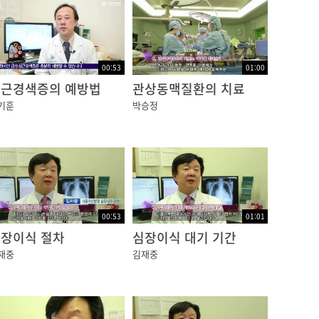
이 잘 생긴다는 것은 잘 알려져 있습니다. 대
고 생활습관, 가족력, 고콜레스테롤혈증, 흡연
00:53
01:00
근경색증의 예방법
관상동맥질환의 치료
기훈
박승정
이를 피가 부족한 심장질환, 즉 허혈성 심장질
증, 심근경색증, 돌연사, 심장기능이 매우 떨어
00:53
01:01
장이식 절차
심장이식 대기 기간
재중
김재중