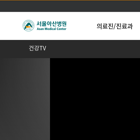
의료진/진료과
건강TV