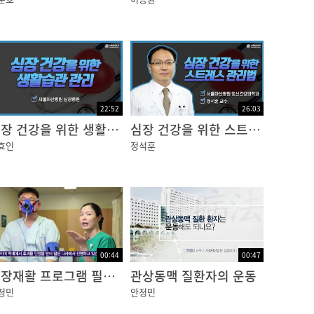
22:52
26:03
심장 건강을 위한 생활습관 관리
심장 건강을 위한 스트레스 관리법
효인
정석훈
00:44
00:47
심장재활 프로그램 필요성
관상동맥 질환자의 운동
정민
안정민