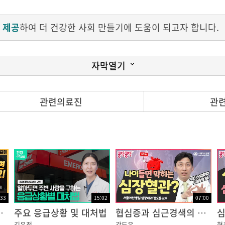
 제공
하여 더 건강한 사회 만들기에 도움이 되고자 합니다.
자막열기
필요한가요?
관련의료진
관
 움직이거나 자세를 변경하는 것이 어렵습니다.
오히려 더디게 만듭니다.
께 목, 어깨 통증 예방체조를 매일 시행하는 것이 도움이 됩니
:33
15:02
07:00
 꼭 병원을 찾으셔야 합니다!
주요 응급상황 및 대처법
협심증과 심근경색의 원인, 관상동맥 질환! 스텐트 시술로...?
김윤정
강도윤
현