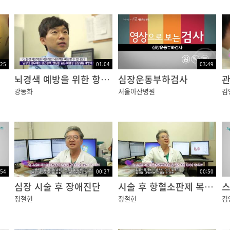
:25
01:04
03:49
뇌경색 예방을 위한 항혈전제 복용
심장운동부하검사
강동화
서울아산병원
김
:54
00:27
00:50
심장 시술 후 장애진단
시술 후 항혈소판제 복용 기간
스
정철현
정철현
김