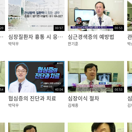
:20
00:57
00:53
환자 발견 시 대처
심장질환자 흉통 시 응급조치
심근경색증의 예방법
관
박덕우
한기훈
박
:54
40:04
00:53
협심증의 진단과 치료
심장이식 절차
심
박덕우
김재중
김