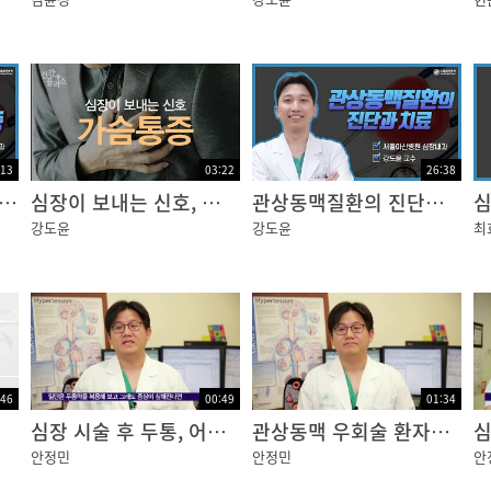
:13
03:22
26:38
과 심근경색증 "조근조근 우리들의 핏줄 이야기"
심장이 보내는 신호, 가슴통증 [건강플러스]
관상동맥질환의 진단과 치료
강도윤
강도윤
최
:46
00:49
01:34
심장 시술 후 두통, 어지러움
관상동맥 우회술 환자의 일상생활
안정민
안정민
안