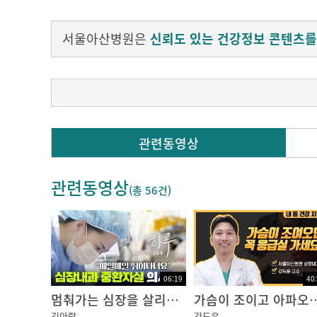
서울아산병원은
신뢰도 있는 건강정보 콘텐츠를
Q. 개흉술 환자의 목, 어깨 통증 예방체조는 
관련동영상
심장 수술 후에는 수술 부위 상처 통증 때문에
관련동영상
그렇다고 침대에서 휴식만 취하는 것은 회복을 
(총
56건
)
수술 후 10분에서 30분 정도의 걷기운동과 함
안정민 교수 / 서울아산병원 심장내과
06:19
40
멈춰가는 심장을 살리기 위해, 매일 치열한 사투를 벌이다 [심장내과 중환자실(CCU) 전담의사 편 - 하루;병원에 사는 사람들]
가슴이 조이고 아파오는 협심증과 심근경색증,
김아람
강도윤