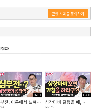
콘텐츠 제공 문의하기
련질환
다.
07:30
06:00
심부전, 이름에서 느껴지는 것과 달리 무서운 질환!
심장마비 걸렸을 때, 기침하면 살 수 있다구?!? NO!!
준호
이승환