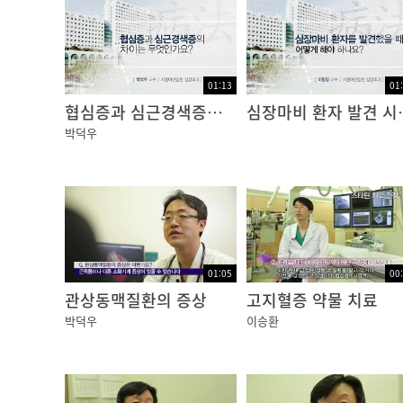
01:13
01
협심증과 심근경색증의 차이
심장마비 
박덕우
01:05
00
관상동맥질환의 증상
고지혈증 약물 치료
박덕우
이승환