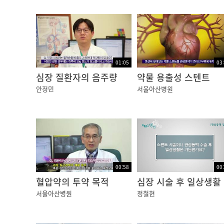
01:05
03
심장 질환자의 음주량
약물 용출성 스텐트
안정민
서울아산병원
00:58
00
혈압약의 투약 목적
심장 시술 후 일상생활
서울아산병원
정철현