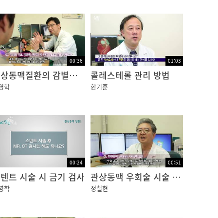
00:36
01:03
관상동맥질환의 감별진단
콜레스테롤 관리 방법
영학
한기훈
00:24
00:51
텐트 시술 시 금기 검사
관상동맥 우회술 시술 방법
영학
정철현