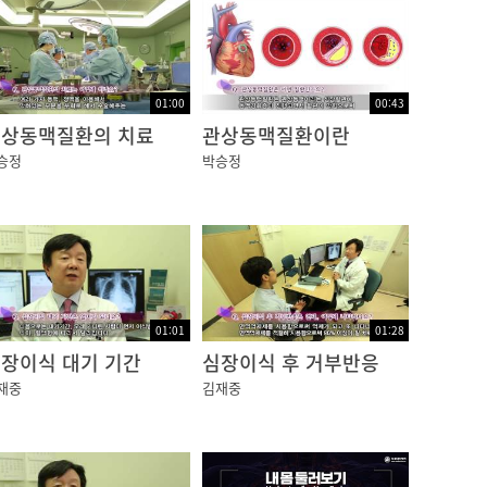
01:00
00:43
상동맥질환의 치료
관상동맥질환이란
승정
박승정
01:01
01:28
장이식 대기 기간
심장이식 후 거부반응
재중
김재중