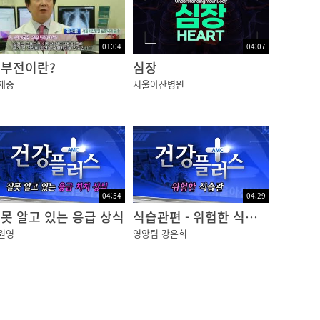
01:04
04:07
부전이란?
심장
재중
서울아산병원
04:54
04:29
못 알고 있는 응급 상식
식습관편 - 위험한 식습관
원영
영양팀 강은희