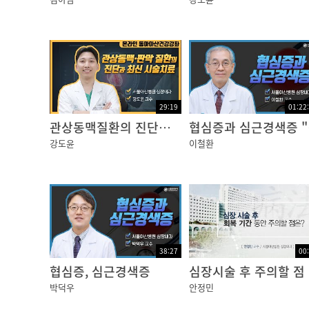
29:19
01:22
관상동맥질환의 진단과 최신치료
협심증
강도윤
이철환
38:27
00
협심증, 심근경색증
심장시술 후 주의할 점
박덕우
안정민