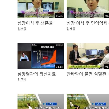
00:55
01
심장이식 후 생존율
심장 이식 
김재중
김재중
35:58
05
심장혈관의 최신치료
찬바람이 불면 
김준범