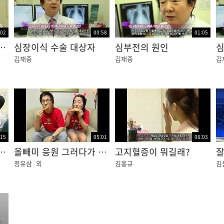
:02
00:58
01:05
후 면역억제제 복용기간
심장이식 수술 대상자
심부전의 원인
심
김재중
김재중
김
:15
05:01
06:03
심혈관 환자가 급증하는 이유?
올빼미 응원 그러다가 큰일나요~
고지혈증이 뭐길래?
잘
정유삼
외
김홍규
김