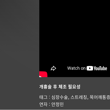
개흉술 후 체조 필요성
태그 :
심장수술
,
스트레칭
,
목어깨통
연자 :
안정민