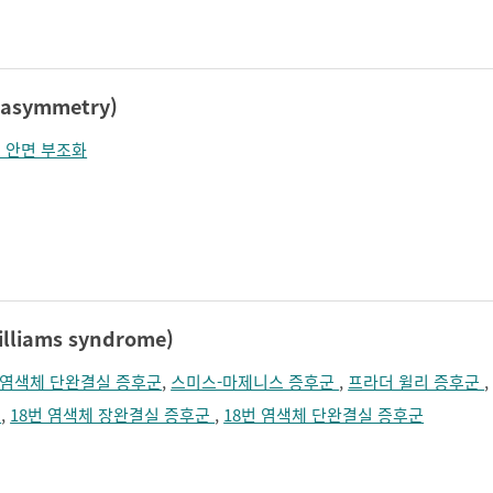
졸림
지남력 장애
콧등이 넓어짐
턱끝이 커보임
학습장애
혼돈
asymmetry)
 안면 부조화
liams syndrome)
 염색체 단완결실 증후군
,
스미스-마제니스 증후군
,
프라더 윌리 증후군
군
,
18번 염색체 장완결실 증후군
,
18번 염색체 단완결실 증후군