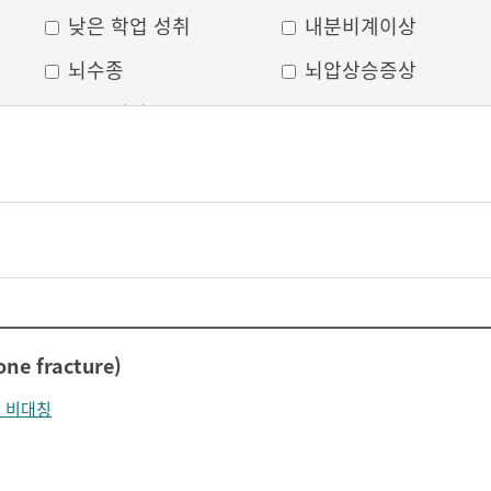
낮은 학업 성취
내분비계이상
뇌수종
뇌압상승증상
두부 외상
두통
머리모양 변형
모발 탈색
무의식
박동성 통증
비웃는 듯한 표정
삐뚤어진 눈, 코, 입
안면 변형
안면마비
어지러움
언어장애
ne fracture)
얼굴부종
얼굴에 땀이 남
 비대칭
얼굴이 화끈거림
얼굴형태의 이상
의식 저하
이마가 넓어짐