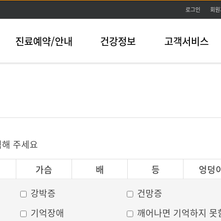
본문바로가기
로그인
회원
진료예약/안내
건강정보
고객서비스
릭해 주세요
가슴
배
등
엉덩
강박증
건망증
기억장애
깨어나면 기억하지 못