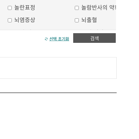
놀란표정
놀람반사의 약화
뇌염증상
뇌출혈
두피 건조
두피 열상
검색
선택 초기화
모발이 가늘어짐
모발이 거침
방향감각 상실
볼, 눈주위 움푹 꺼짐
수막자극증상
실인증
안면부 출혈
안면통
얼굴 중심선이 안맞음
얼굴 한쪽의 반점
얼굴에 털이 자람
얼굴의 나비모양 홍반
운동 실어증
원형, 타원형의 탈모
이마의 주름
이중턱