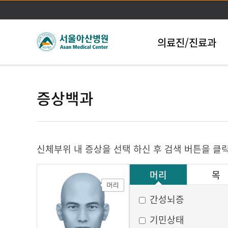
의료진/진료과
증상백과
신체부위 내 증상을 선택 하신 후 검색 버튼을 클
머리
목
그 외
간성뇌증
기민상태