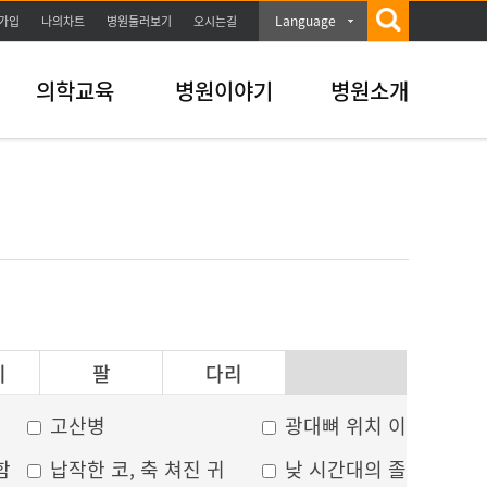
Language
가입
나의차트
병원둘러보기
오시는길
의학교육
병원이야기
병원소개
이
팔
다리
고산병
광대뼈 위치 이상
함
납작한 코, 축 쳐진 귀
낮 시간대의 졸음