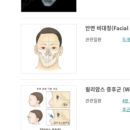
인지장애
코 옆과 입꼬리 주름
하악전돌
안면 비대칭(Facial 
관련질환
두개
윌리암스 증후군 (Wil
관련질환
4번
후