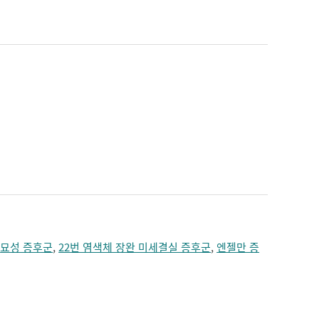
짓누르는 느낌
치매
턱의 통증
편두통
혼수
,
묘성 증후군
,
22번 염색체 장완 미세결실 증후군
,
엔젤만 증