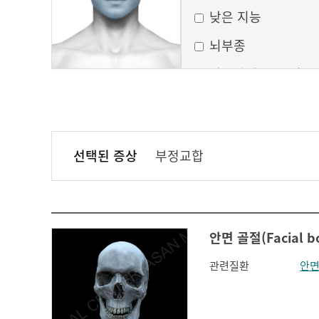
낮은 지능
뇌부종
달모양의 둥근 얼굴
만성 부비동염
무균성 뇌막염
선택된 증상
부정교합
볼이 처짐
실행증
안면홍조
안면 골절(Facial bo
얼굴모양변화
관련질환
안면
얼굴이 밋밋함
의식 변화