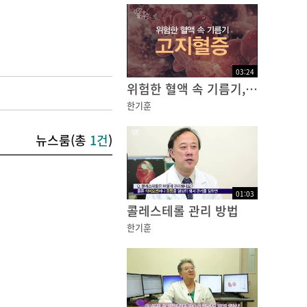
03
:
24
위험한 혈액 속 기름기, 고지혈증 [건강플러스]
한기훈
뉴스룸(총
1건
)
01
:
03
콜레스테롤 관리 방법
한기훈