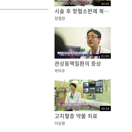
00
:
50
시술 후 항혈소판제 복용 기간
정철현
01
:
05
관상동맥질환의 증상
박덕우
00
:
54
고지혈증 약물 치료
이승환