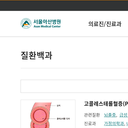
의료진/진료과
질환백과
고콜레스테롤혈증(Pure
관련질환
뇌졸중
,
급성
진료과
가정의학과
,