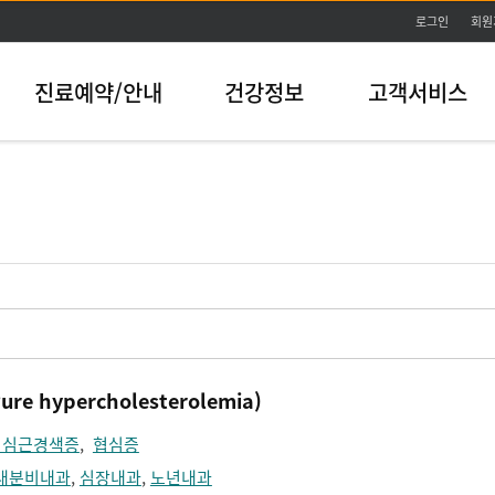
본문바로가기
로그인
회원
진료예약/안내
건강정보
고객서비스
 hypercholesterolemia)
 심근경색증
,
협심증
내분비내과
,
심장내과
,
노년내과