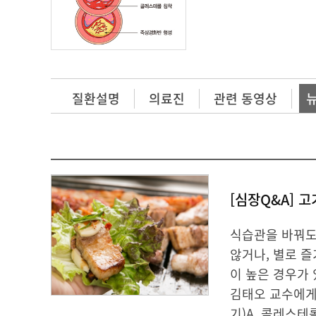
질환설명
의료진
관련 동영상
식습관을 바꿔도
않거나, 별로 
이 높은 경우가
김태오 교수에게
기)A. 콜레스테롤