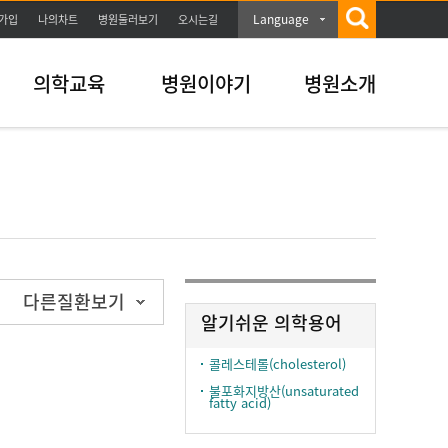
Language
가입
나의차트
병원둘러보기
오시는길
의학교육
병원이야기
병원소개
다른질환보기
알기쉬운 의학용어
콜레스테롤(cholesterol)
불포화지방산(unsaturated
fatty acid)