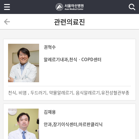
관련의료진
권혁수
알레르기내과,천식ㆍCOPD센터
천식, 비염 , 두드러기, 약물알레르기, 음식알레르기,유전성혈관부종
김재용
안과,장기이식센터,마르판클리닉