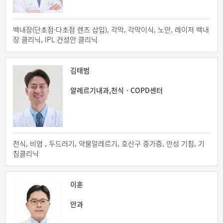
백내장(단초점·다초점 렌즈 삽입), 각막, 각막이식, 노안, 레이저 백내
장 클리닉, IPL 건성안 클리닉
김태범
알레르기내과,천식ㆍCOPD센터
천식, 비염 , 두드러기, 약물알레르기, 호산구 증가증, 만성 기침, 기
침클리닉
이훈
안과