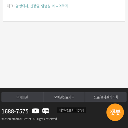
태그 :
암행의사
,
신장암
,
암병원
,
비뇨의학과
오시는길
모바일진료카드
진료/검사결과 조회
1688-7575
개인정보처리방침
© Asan Medical Center. All rights reserved.