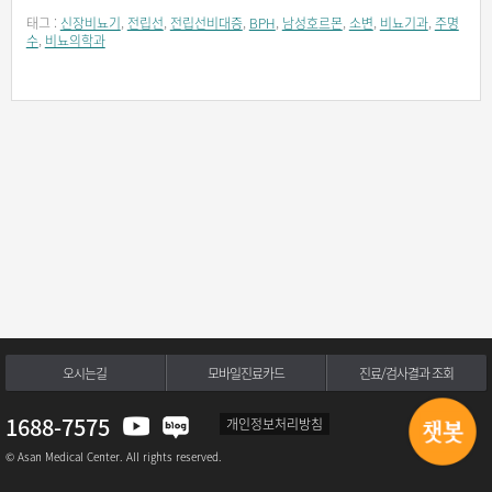
태그 :
신장비뇨기
,
전립선
,
전립선비대증
,
BPH
,
남성호르몬
,
소변
,
비뇨기과
,
주명
수
,
비뇨의학과
오시는길
모바일진료카드
진료/검사결과 조회
1688-7575
개인정보처리방침
© Asan Medical Center. All rights reserved.