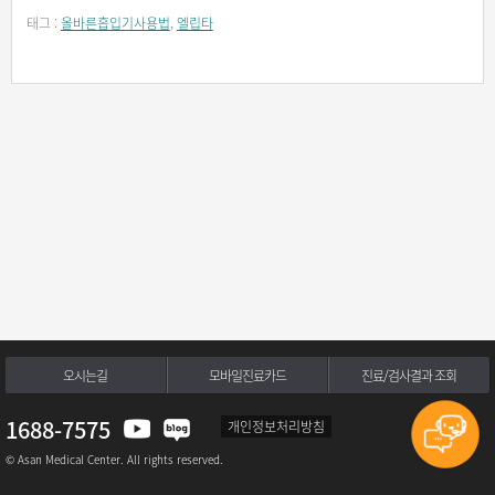
태그 :
올바른흡입기사용법
,
엘립타
오시는길
모바일진료카드
진료/검사결과 조회
1688-7575
개인정보처리방침
© Asan Medical Center. All rights reserved.