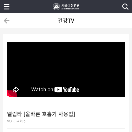
건강TV
엘립타 [올바른 호흡기 사용법]
연자 :
권혁수