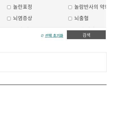
놀란표정
놀람반사의 약화
뇌염증상
뇌출혈
두피 건조
두피 열상
검색
선택 초기화
모발이 가늘어짐
모발이 거침
방향감각 상실
볼, 눈주위 움푹 꺼짐
수막자극증상
실인증
안면부 출혈
안면통
얼굴 중심선이 안맞음
얼굴 한쪽의 반점
얼굴에 털이 자람
얼굴의 나비모양 홍반
운동 실어증
원형, 타원형의 탈모
이마의 주름
이중턱