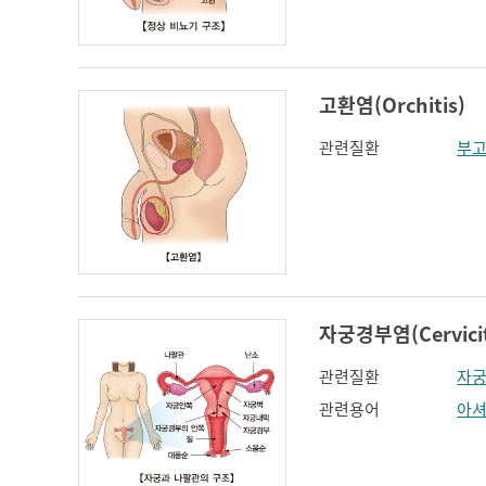
인지장애
코 옆과 입꼬리 주름
하악전돌
고환염(Orchitis)
관련질환
부
자궁경부염(Cervicit
관련질환
자
관련용어
아