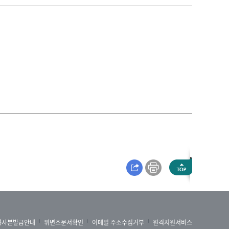
록사본발급안내
위변조문서확인
이메일 주소수집거부
원격지원서비스