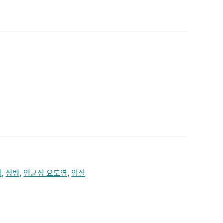
짓누르는 느낌
치매
턱의 통증
편두통
혼수
염
,
성병
,
임균성 요도염
,
임질