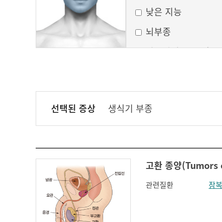
낮은 지능
뇌부종
달모양의 둥근 얼굴
만성 부비동염
무균성 뇌막염
선택된 증상
생식기 부종
볼이 처짐
실행증
안면홍조
고환 종양(Tumors of
얼굴모양변화
관련질환
잠
얼굴이 밋밋함
의식 변화