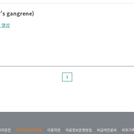
's gangrene)
 열상
1
권리장전
개인정보처리방침
이용약관
의료정보운영방침
비급여진료비
의무기