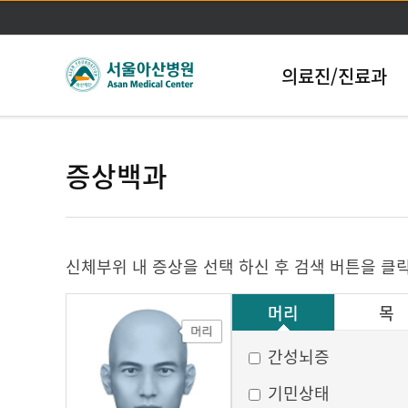
의료진/진료과
증상백과
신체부위 내 증상을 선택 하신 후 검색 버튼을 클
머리
목
그 외
간성뇌증
기민상태