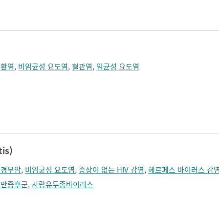
졸림
지남력 장애
콧등이 넓어짐
턱끝이 커보임
학습장애
혼돈
고환염
,
비임균성 요도염
,
혈관염
,
임균성 요도염
is)
궁경부암
,
비임균성 요도염
,
증상이 없는 HIV 감염
,
헤르페스 바이러스 감
셔만증후군
,
사람유두종바이러스