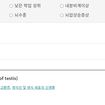
낮은 학업 성취
내분비계이상
뇌수종
뇌압상승증상
두부 외상
두통
머리모양 변형
모발 탈색
무의식
박동성 통증
비웃는 듯한 표정
삐뚤어진 눈, 코, 입
안면 변형
안면마비
어지러움
언어장애
 testis)
얼굴부종
얼굴에 땀이 남
복고환증
,
생식선 및 생식 세포의 신생물
얼굴이 화끈거림
얼굴형태의 이상
의식 저하
이마가 넓어짐