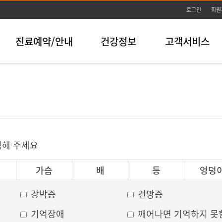
본문바로가기
로그인
회원
진료예약/안내
건강정보
고객서비스
릭해 주세요
가슴
배
등
엉덩
강박증
건망증
기억장애
깨어나면 기억하지 못