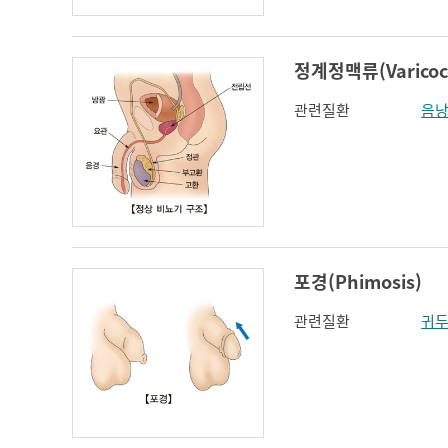
정계정맥류(Varicoce
관련질환
음
포경(Phimosis)
관련질환
귀