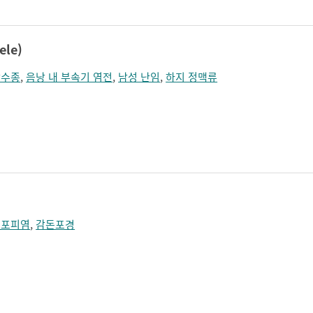
le)
낭수종
,
음낭 내 부속기 염전
,
남성 난임
,
하지 정맥류
두포피염
,
감돈포경