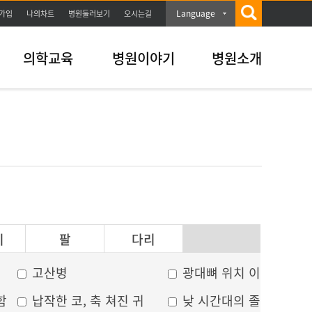
Language
가입
나의차트
병원둘러보기
오시는길
의학교육
병원이야기
병원소개
이
팔
다리
고산병
광대뼈 위치 이상
함
납작한 코, 축 쳐진 귀
낮 시간대의 졸음