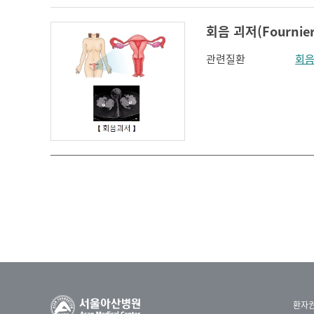
회음 괴저(Fournier
관련질환
회음
환자