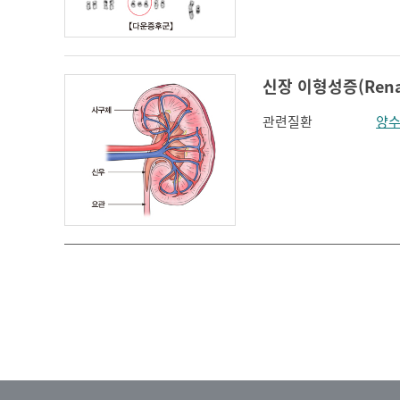
인지장애
코 옆과 입꼬리 주름
하악전돌
신장 이형성증(Renal 
관련질환
양