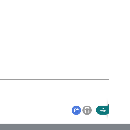
짓누르는 느낌
치매
턱의 통증
편두통
혼수