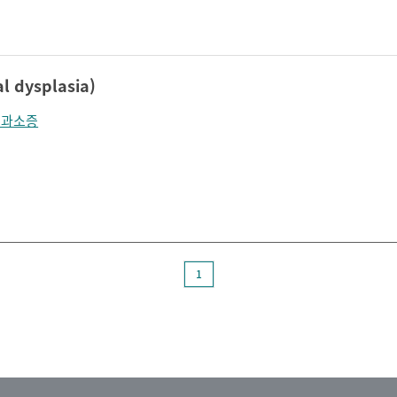
졸림
지남력 장애
콧등이 넓어짐
턱끝이 커보임
학습장애
혼돈
dysplasia)
수과소증
1