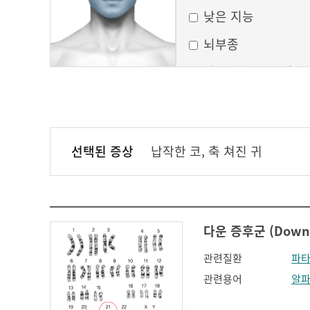
낮은 지능
뇌부종
달모양의 둥근 얼굴
만성 부비동염
무균성 뇌막염
선택된 증상
납작한 코, 축 쳐진 귀
볼이 처짐
실행증
안면홍조
다운 증후군 (Down 
얼굴모양변화
관련질환
파타
얼굴이 밋밋함
관련용어
알
의식 변화