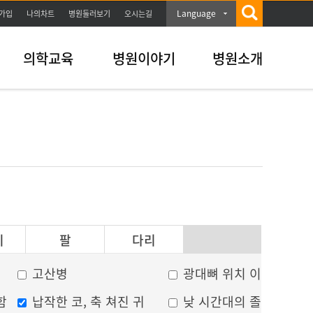
Language
가입
나의차트
병원둘러보기
오시는길
의학교육
병원이야기
병원소개
이
팔
다리
고산병
광대뼈 위치 이상
함
납작한 코, 축 쳐진 귀
낮 시간대의 졸음