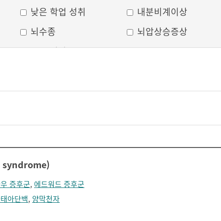
낮은 학업 성취
내분비계이상
뇌수종
뇌압상승증상
두부 외상
두통
머리모양 변형
모발 탈색
무의식
박동성 통증
비웃는 듯한 표정
삐뚤어진 눈, 코, 입
안면 변형
안면마비
어지러움
언어장애
syndrome)
얼굴부종
얼굴에 땀이 남
우 증후군
,
에드워드 증후군
얼굴이 화끈거림
얼굴형태의 이상
파태아단백
,
양막천자
의식 저하
이마가 넓어짐