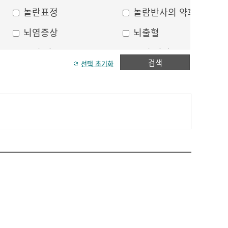
놀란표정
놀람반사의 약화
뇌염증상
뇌출혈
두피 건조
두피 열상
검색
선택 초기화
모발이 가늘어짐
모발이 거침
방향감각 상실
볼, 눈주위 움푹 꺼짐
수막자극증상
실인증
안면부 출혈
안면통
얼굴 중심선이 안맞음
얼굴 한쪽의 반점
얼굴에 털이 자람
얼굴의 나비모양 홍반
운동 실어증
원형, 타원형의 탈모
이마의 주름
이중턱