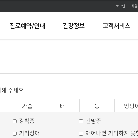
본문바로가기
로그인
회원
진료예약/안내
건강정보
고객서비스
릭해 주세요
가슴
배
등
엉덩
강박증
건망증
기억장애
깨어나면 기억하지 못