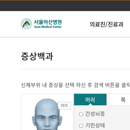
의료진/진료과
증상백과
신체부위 내 증상을 선택 하신 후 검색 버튼을 클
머리
목
그 외
간성뇌증
기민상태