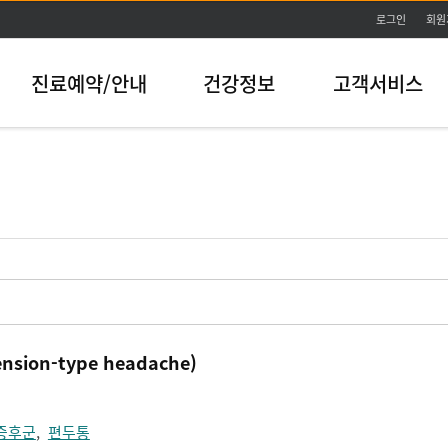
본문바로가기
로그인
회원
진료예약/안내
건강정보
고객서비스
ion-type headache)
증후군
,
편두통