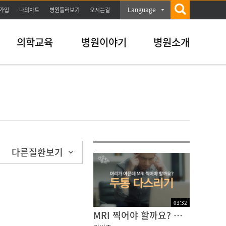
Language
가입
나의차트
병원둘러보기
오시는길
의학교육
병원이야기
병원소개
다른질환보기
03
:
32
MRI 찍어야 할까요? 두통 다스리기 [건강플러스]