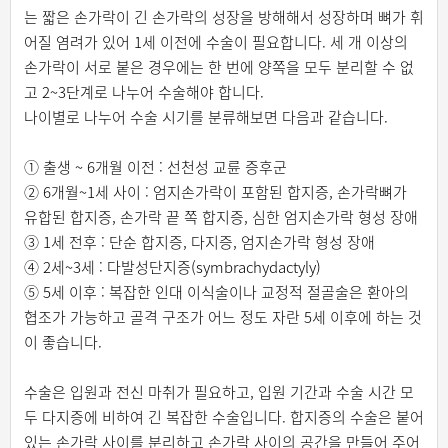
는 짧은 손가락이 긴 손가락의 성장을 방해해서 성장하며 뼈가 휘
어질 염려가 있어 1세 이전에 수술이 필요합니다. 세 개 이상의
손가락이 서로 붙은 경우에는 한 번에 양쪽을 모두 분리할 수 없
고 2~3단계로 나누어 수술해야 합니다.
나이별로 나누어 수술 시기를 분류해보면 다음과 같습니다.
① 출생 ~ 6개월 이전 : 선천성 교륜 증후군
② 6개월~1세 사이 : 엄지손가락이 포함된 합지증, 손가락뼈가
유합된 합지증, 손가락 끝 쪽 합지증, 심한 엄지손가락 형성 장애
③ 1세 전후 : 단순 합지증, 다지증, 엄지손가락 형성 장애
④ 2세~3세 : 다발성단지증(symbrachydactyly)
⑤ 5세 이후 : 복잡한 인대 이식술이나 교정적 절골술은 환아의
협조가 가능하고 골격 구조가 어느 정도 자란 5세 이후에 하는 것
이 좋습니다.
수술은 입원과 전신 마취가 필요하고, 입원 기간과 수술 시간 모
두 다지증에 비하여 긴 복잡한 수술입니다. 합지증의 수술은 붙어
있는 손가락 사이를 분리하고 손가락 사이의 공간을 만들어 주어