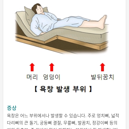
증상
욕창은 어느 부위에서나 발생할 수 있습니다. 주로 엉치뼈, 넓적
다리뼈의 큰 돌기, 궁둥뼈 결절, 무릎뼈, 발꿈치, 정강이뼈 등의