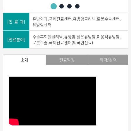
유방외과,국제진료센터,유방암클리닉,로봇수술센터,
[진 료 과]
유방암센터
수술후퇴원클리닉,유방암,젊은유방암,미용적유방암,
[진료분야]
로봇수술,국제진료센터(외국인진료)
소개
진료일정
학력/경력