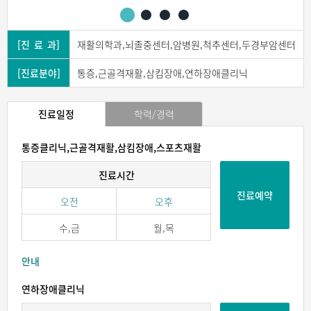
[진 료 과]
재활의학과,뇌졸중센터,암병원,척추센터,두경부암센터
[진료분야]
통증,근골격재활,삼킴장애,연하장애클리닉
진료일정
학력/경력
통증클리닉,근골격재활,삼킴장애,스포츠재활
진료시간
진료예약
오전
오후
수,금
월,목
안내
연하장애클리닉