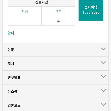
진료시간
전화예약
오전
오후
1688-7575
-
수
안내
논문
저서
연구발표
뉴스룸
언론보도