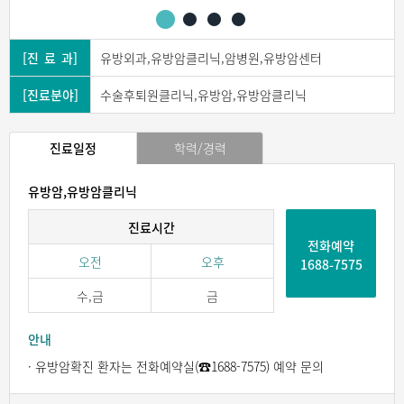
[진 료 과]
유방외과,유방암클리닉,암병원,유방암센터
[진료분야]
수술후퇴원클리닉,유방암,유방암클리닉
진료일정
학력/경력
유방암,유방암클리닉
진료시간
전화예약
오전
오후
1688-7575
수,금
금
안내
· 유방암확진 환자는 전화예약실(☎1688-7575) 예약 문의