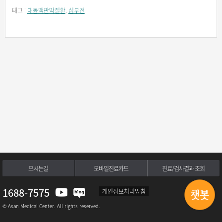
태그 :
대동맥판막질환
,
심부전
오시는길
모바일진료카드
진료/검사결과 조회
1688-7575
개인정보처리방침
© Asan Medical Center. All rights reserved.