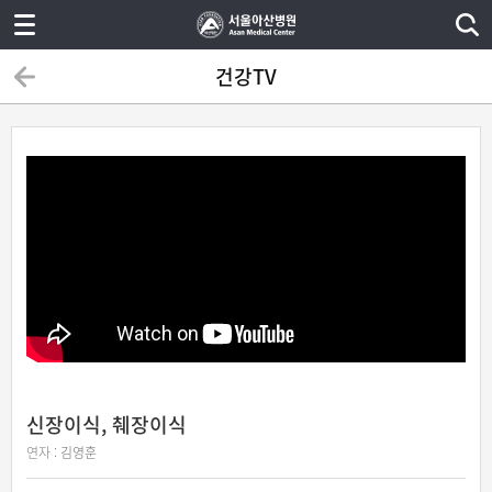
건강TV
신장이식, 췌장이식
연자 :
김영훈