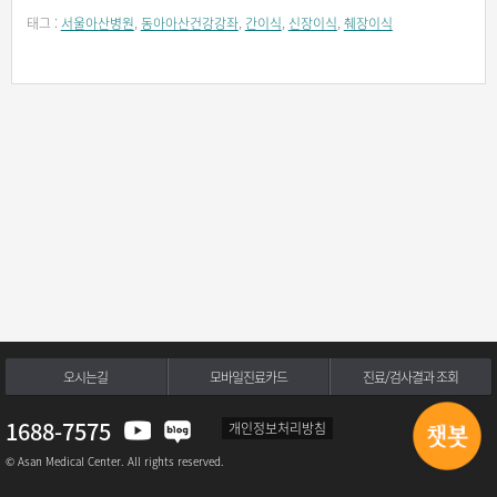
태그 :
서울아산병원
,
동아아산건강강좌
,
간이식
,
신장이식
,
췌장이식
오시는길
모바일진료카드
진료/검사결과 조회
1688-7575
개인정보처리방침
© Asan Medical Center. All rights reserved.