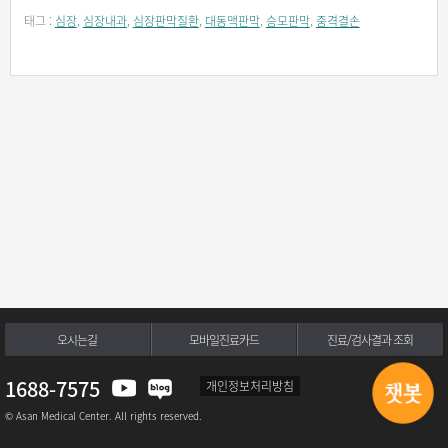
태그 :
심장
,
심장내과
,
심장판막질환
,
대동맥판막
,
승모판막
,
중격결손
오시는길
모바일진료카드
진료/검사결과 조회
1688-7575
개인정보처리방침
© Asan Medical Center. All rights reserved.